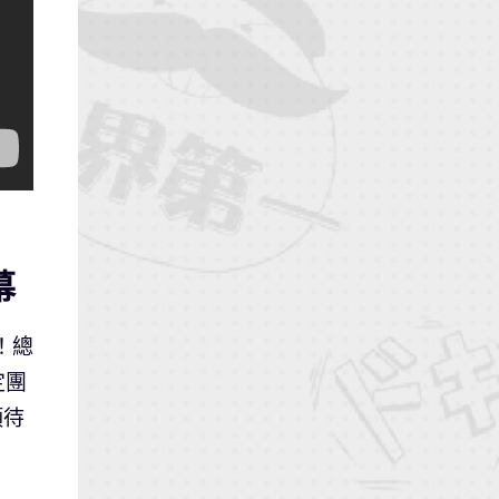
幕
！總
定團
項待