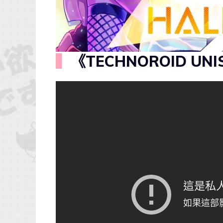
▍
《TECHNOROID U