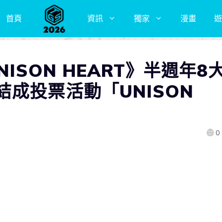
首頁
資訊
獨家
漫畫
遊
UNISON HEART》半週年8
成投票活動「UNISON
0