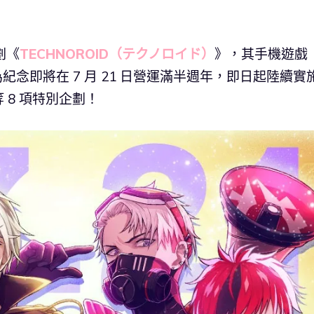
劃《
TECHNOROID（テクノロイド）
》，其手機遊戲
RT》為紀念即將在 7 月 21 日營運滿半週年，即日起陸續實
 8 項特別企劃！