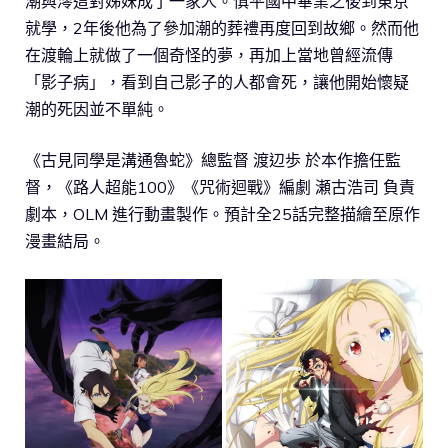
潮與澪這對姊妹成了一家人。慎平國中畢業之後到東京
就學，2年後他為了參加潮的葬禮再度回到故鄉。然而他
在渡輪上就做了一個奇怪的夢，再加上當地曾經流傳
「影子病」，看到自己影子的人都會死，讓他開始懷疑
潮的死因並不單純。
《古見同學是溝通魯蛇》總監督 渡辺歩 於本作擔任監
督，《路人超能100》《咒術迴戰》編劇 瀬古浩司 負責
劇本，OLM 進行動畫製作。預計全25話完整描繪至原作
漫畫結局。