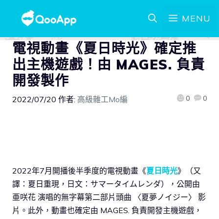
MENU
電視動畫《夏日時光》確定推
出主機遊戲！由 MAGES. 負責
開發製作
0
0
2022/07/20
作者:
高級雜工Mo編
2022年7月開播後半季度的電視動畫《
夏日時光
》（又
譯：夏日重現，日文：サマータイムレンダ），公開由
亜咲花 演唱的無字幕第二部片頭曲 〈夏夢ノイジー〉 影
片。此外，動畫也確定由 MAGES. 負責開發主機遊戲，