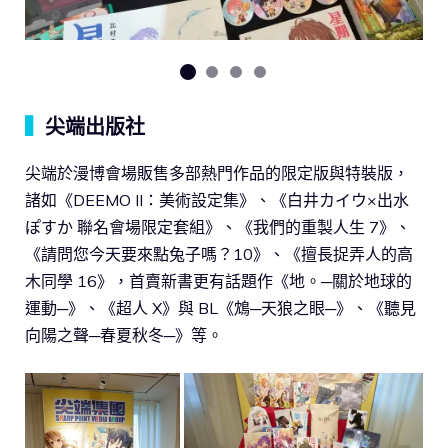
▍
尖端出版社
尖端於漫博會場販售多部熱門作品的限定版與特裝版，
諸如《DEEMO II：美術設定集》、《白井カイウ×出水
ぽすか 聯名會場限定套組》、《我們的重製人生 7》、
《請問您今天要來點兔子嗎？10》、《擅長捉弄人的高
木同學 16》，首賣新書更有話題作《地。─關於地球的
運動─》、《超人 X》與 BL《鴆─天狼之眼─》、《聽見
向陽之聲─春夏秋冬─》等。