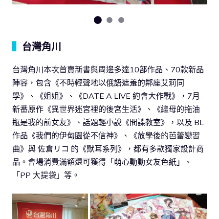
▍
台灣角川
台灣角川本次首賣新書與周邊多達10部作品、70款新品
陣容，包含《不時輕聲地以俄語遮羞的鄰座艾莉同
學》、《姐姐》、《DATE A LIVE 約會大作戰》，7月
新番原作《異世界迷宮裡的後宮生活》、《繼母的拖油
瓶是我的前女友》、話題輕小說《間諜教室》，以及 BL
作品《我們的伊甸園從不信神》、《放學後的芭蕾戀習
曲》與 佐倉リコ 的《獸耳系列》，都有多款獨家設計商
品。會場消費滿額還可獲得「萌心動動女友色紙」、
「PP 大提袋」等。