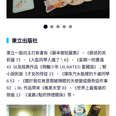
▍
東立出版社
東立一般向主打新書有《藤本樹短篇集》、《葬送的芙
莉蓮 7》、《入監同學入魔了！6》、《星期一的豐滿
4》以及經典作品《飛輪少年 UILIMITED 愛藏版》；輕
小說則是《才女的侍從 2》、《彈珠汽水瓶裡的千歲同學
6.5》、《關於我在無意間被隔壁的天使變成廢柴這件事
6》；BL 作品帶來《格差天堂 8》、《世界上最遙遠的
戀曲 1》’《凌晨2點的悖德關係》等。