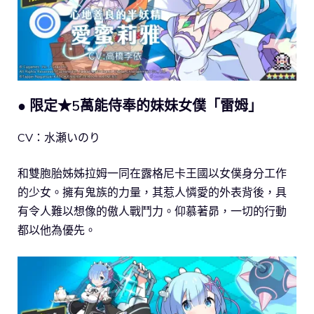
● 限定★5萬能侍奉的妹妹女僕「雷姆」
CV：水瀬いのり
和雙胞胎姊姊拉姆一同在露格尼卡王國以女僕身分工作
的少女。擁有鬼族的力量，其惹人憐愛的外表背後，具
有令人難以想像的傲人戰鬥力。仰慕著昴，一切的行動
都以他為優先。