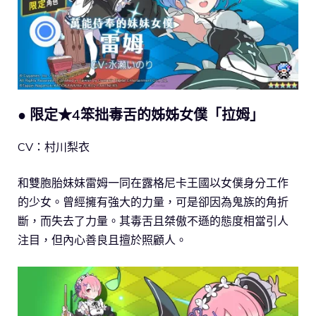
● 限定★4笨拙毒舌的姊姊女僕「拉姆」
CV：村川梨衣
和雙胞胎妹妹雷姆一同在露格尼卡王國以女僕身分工作
的少女。曾經擁有強大的力量，可是卻因為鬼族的角折
斷，而失去了力量。其毒舌且桀傲不遜的態度相當引人
注目，但內心善良且擅於照顧人。