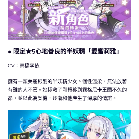
● 限定★5心地善良的半妖精「愛蜜莉雅」
CV：高橋李依
擁有一頭美麗銀髮的半妖精少女。個性溫柔，無法放著
有難的人不管。她拯救了剛轉移到露格尼卡王國不久的
昴，並以此為契機，逐漸和他產生了深厚的情誼。