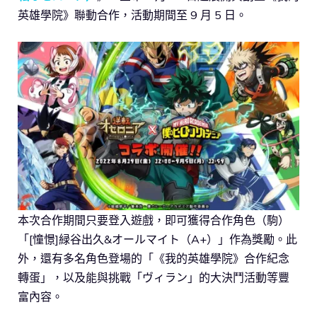
英雄學院》聯動合作，活動期間至 9 月 5 日。
本次合作期間只要登入遊戲，即可獲得合作角色（駒）
「[憧憬]緑谷出久&オールマイト（A+）」作為獎勵。此
外，還有多名角色登場的「《我的英雄學院》合作紀念
轉蛋」，以及能與挑戰「ヴィラン」的大決鬥活動等豐
富內容。