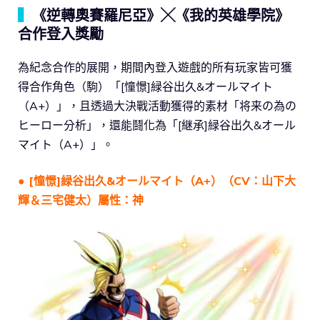
▍
《逆轉奧賽羅尼亞》╳《我的英雄學院》
合作登入獎勵
為紀念合作的展開，期間內登入遊戲的所有玩家皆可獲
得合作角色（駒）「[憧憬]緑谷出久&オールマイト
（A+）」，且透過大決戰活動獲得的素材「将来の為の
ヒーロー分析」，還能鬪化為「[継承]緑谷出久&オール
マイト（A+）」。
●
[憧憬]緑谷出久&オールマイト（A+）（CV：山下大
輝＆三宅健太）屬性：神