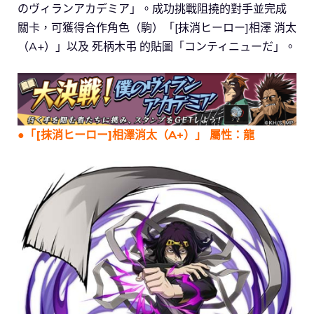
のヴィランアカデミア」。成功挑戰阻撓的對手並完成
關卡，可獲得合作角色（駒）「[抹消ヒーロー]相澤 消太
（A+）」以及 死柄木弔 的貼圖「コンティニューだ」。
●
「[抹消ヒーロー]相澤消太（A+）」 屬性：龍