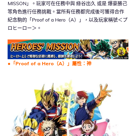
MISSON」。玩家可在任務中與 綠谷出久 或是 爆豪勝己
等角色進行任務挑戰。當所有任務都完成後可獲得合作
紀念駒的「Proof of a Hero（A）」，以及玩家稱號＜プ
ロヒーロー＞。
●
「Proof of a Hero（A）」屬性：神