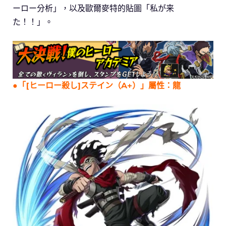
ーロー分析」，以及歐爾麥特的貼圖「私が来
た！！」。
●
「[ヒーロー殺し]ステイン（A+）」屬性：龍