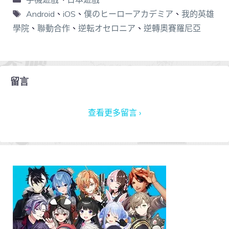
Android
、
iOS
、
僕のヒーローアカデミア
、
我的英雄
學院
、
聯動合作
、
逆転オセロニア
、
逆轉奧賽羅尼亞
留言
查看更多留言 ›