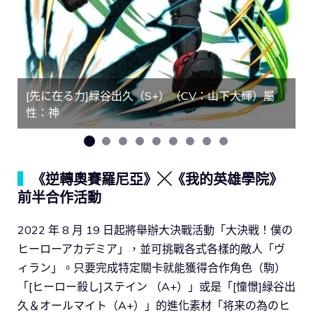
[先に在る力]緑谷出久（S+）（CV：山下大輝）屬
性：神
▍
《逆轉奧賽羅尼亞》╳《我的英雄學院》
前半合作活動
2022 年 8 月 19 日起將舉辦大決戰活動「大決戦！僕の
ヒーローアカデミア」，並可挑戰各式各樣的敵人「ヴ
ィラン」。只要完成特定關卡就能獲得合作角色（駒）
「[ヒーロー殺し]ステイン （A+）」或是「[憧憬]緑谷出
久＆オールマイト（A+）」的進化素材「将来の為のヒ