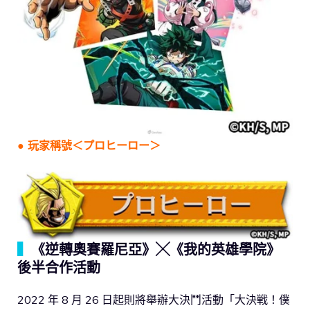
●
玩家稱號＜プロヒーロー＞
▍
《逆轉奧賽羅尼亞》╳《我的英雄學院》
後半合作活動
2022 年 8 月 26 日起則將舉辦大決鬥活動「大決戦！僕