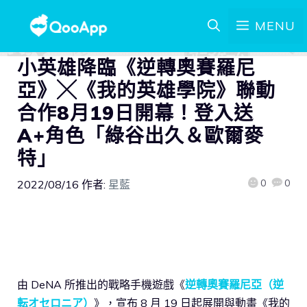
MENU
小英雄降臨《逆轉奧賽羅尼
亞》╳《我的英雄學院》聯動
合作8月19日開幕！登入送
A+角色「綠谷出久＆歐爾麥
特」
0
0
2022/08/16
作者:
星藍
由 DeNA 所推出的戰略手機遊戲《
逆轉奧賽羅尼亞（逆
転オセロニア）
》，宣布 8 月 19 日起展開與動畫《我的