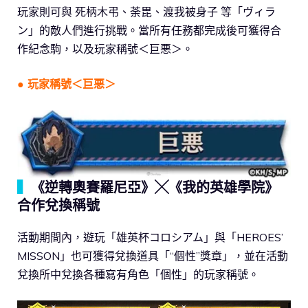
玩家則可與 死柄木弔、荼毘、渡我被身子 等「ヴィラ
ン」的敵人們進行挑戰。當所有任務都完成後可獲得合
作紀念駒，以及玩家稱號＜巨悪＞。
●
玩家稱號＜巨悪＞
▍
《逆轉奧賽羅尼亞》╳《我的英雄學院》
合作兌換稱號
活動期間內，遊玩「雄英杯コロシアム」與「HEROES’
MISSON」也可獲得兌換道具「“個性”獎章」，並在活動
兌換所中兌換各種寫有角色「個性」的玩家稱號。