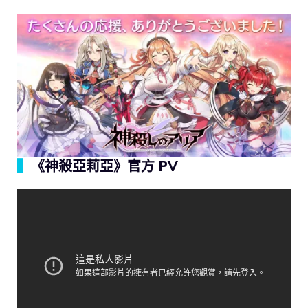
▍
《神殺亞莉亞》官方 PV