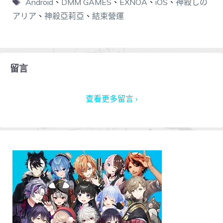
Android
、
DMM GAMES
、
EXNOA
、
iOS
、
神殺しの
アリア
、
神殺亞莉亞
、
結束營運
留言
查看更多留言 ›