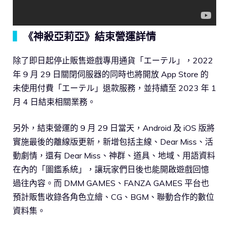
▍
《神殺亞莉亞》結束營運詳情
除了即日起停止販售遊戲專用通貨「エーテル」，2022
年 9 月 29 日關閉伺服器的同時也將開放 App Store 的
未使用付費「エーテル」退款服務，並持續至 2023 年 1
月 4 日結束相關業務。
另外，結束營運的 9 月 29 日當天，Android 及 iOS 版將
實施最後的離線版更新，新增包括主線、Dear Miss、活
動劇情，還有 Dear Miss、神群、道具、地域、用語資料
在內的「圖鑑系統」，讓玩家們日後也能開啟遊戲回憶
過往內容。而 DMM GAMES、FANZA GAMES 平台也
預計販售收錄各角色立繪、CG、BGM、聯動合作的數位
資料集。