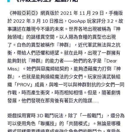
《神殺亞莉亞》網頁版於 2021 年 11 月 29 日，手機版
於 2022 年 3 月 10 日推出，QooApp 玩家評分 3.2。故
事講述在離現今不遠的未來。世界各地出現被稱為『神
蝕領域』的謎樣異空間，以人類為食糧的異型也出現
了。白色的異型被稱作『神群』，近代軍武無法與之抗
衡，帶給人們恐懼和絕望。就在此時，出現了一群擁有
能夠對抗『神群』的能力者――她們的名字是『Dear
Miss』。她們與惡魔締結契約，能夠憑藉魔力打倒『神
群』，也就是能夠操縱魔法的少女們。玩家扮演武裝組
織「PROV」成員，與唯一可以與神群對抗的少女們一同
作戰，時而產生衝突，時而相知相惜。但是，隨著劇情
發展，他們發現在那背後有著巨大的陰謀……
遊戲採用實時 3D 戰鬥玩法，除了「一般戰鬥」，還分為
可以使用角色「聯攜技」的「共鬪模式」。無論是哪種
模式同樣需要透過育成來強化角色們的戰鬥力，享受各