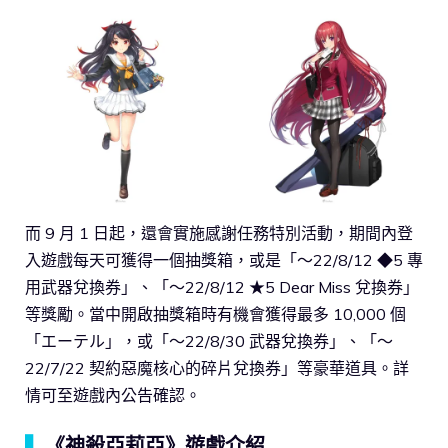
而 9 月 1 日起，還會實施感謝任務特別活動，期間內登
入遊戲每天可獲得一個抽獎箱，或是「～22/8/12 ◆5 專
用武器兌換券」、「～22/8/12 ★5 Dear Miss 兌換券」
等獎勵。當中開啟抽獎箱時有機會獲得最多 10,000 個
「エーテル」，或「～22/8/30 武器兌換券」、「～
22/7/22 契約惡魔核心的碎片兌換券」等豪華道具。詳
情可至遊戲內公告確認。
▍
《神殺亞莉亞》遊戲介紹