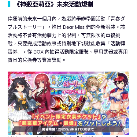
▍
《神殺亞莉亞》未來活動規劃
停運前的未來一個月內，遊戲將舉辦學園活動「青春ダ
ブルストーリー」，推出 Dear Miss 們的全新服裝。該
活動將不會有活動體力上的限制，可無限次的重複挑
戰，只要完成活動故事或特別地下城就能收集「活動轉
蛋券」，從 BOX 內抽得活動限定服裝、專用武器或專用
寶具的兌換券等豐富獎勵。