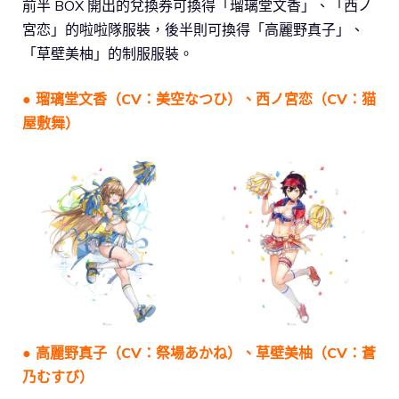
前半 BOX 開出的兌換券可換得「瑠璃堂文香」、「西ノ
宮恋」的啦啦隊服裝，後半則可換得「高麗野真子」、
「草壁美柚」的制服服裝。
●
瑠璃堂文香（CV：美空なつひ）、西ノ宮恋（CV：猫
屋敷舞）
●
高麗野真子（CV：祭場あかね）、草壁美柚（CV：蒼
乃むすび）