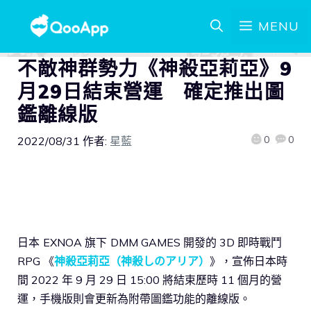
MENU
不敵神群勢力《神殺亞莉亞》9
月29日結束營運 確定推出圖
鑑離線版
0
0
2022/08/31
作者:
星藍
日本
EXNOA 旗下
DMM GAMES 開發的 3D 即時戰鬥
RPG 《
神殺亞莉亞（神殺しのアリア）
》，宣佈日本時
間 2022 年 9 月 29 日 15:00 將結束歷時 11 個月的營
運，手機版則會更新為附帶圖鑑功能的離線版。