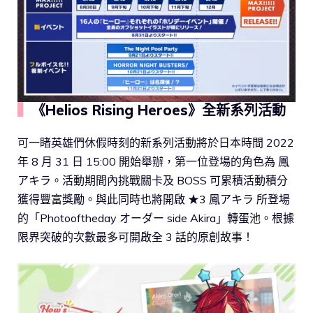
▍
《Helios Rising Heroes》全新系列活動
可一睹英雄們休假時刻的新系列活動將於日本時間 2022
年 8 月 31 日 15:00 開始舉辦，第一位登場的角色為 鳳
アキラ。活動期間內挑戰關卡及 BOSS 可累積活動積分
獲得豐富獎勵。與此同時也將開啟 ★3 鳳アキラ 所登場
的「Photooftheday オーダー side Akira」轉蛋池。根據
限界突破的次數最多可開啟全 3 話的原創故事！