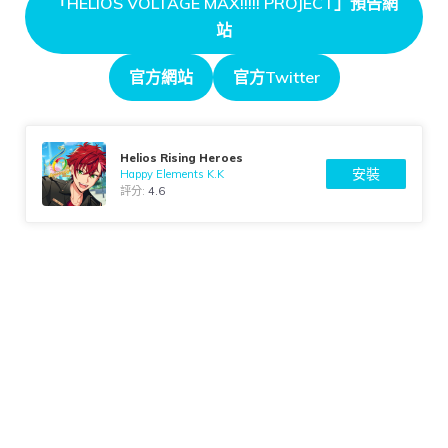
「HELIOS VOLTAGE MAX!!!!! PROJECT」預告網
站
官方網站
官方Twitter
Helios Rising Heroes
安裝
Happy Elements K.K
評分:
4.6