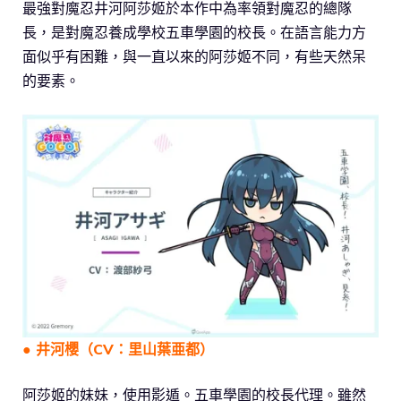
最強對魔忍井河阿莎姬於本作中為率領對魔忍的總隊
長，是對魔忍養成學校五車學園的校長。在語言能力方
面似乎有困難，與一直以來的阿莎姬不同，有些天然呆
的要素。
● 井河櫻（CV：里山葉亜都）
阿莎姬的妹妹，使用影遁。五車學園的校長代理。雖然