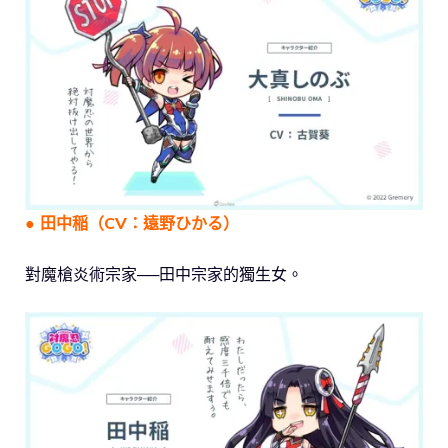
● 田中稲（CV：遠野ひかる）
對魔槍炎術宗家──田中宗家的獨生女。