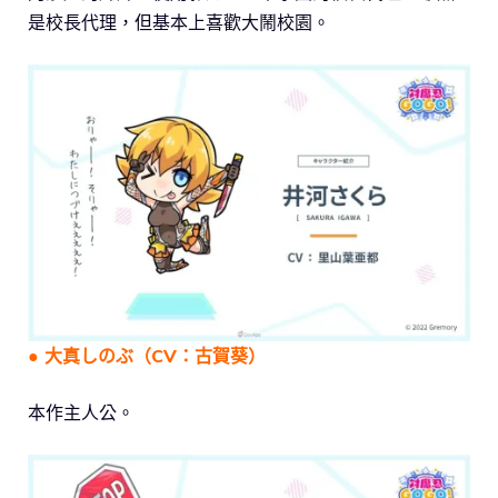
是校長代理，但基本上喜歡大鬧校園。
● 大真しのぶ（CV：古賀葵）
本作主人公。