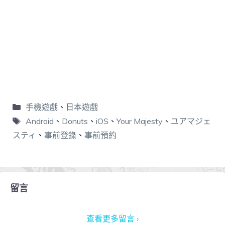
手機遊戲
、
日本遊戲
Android
、
Donuts
、
iOS
、
Your Majesty
、
ユアマジェ
スティ
、
事前登錄
、
事前預約
留言
查看更多留言 ›