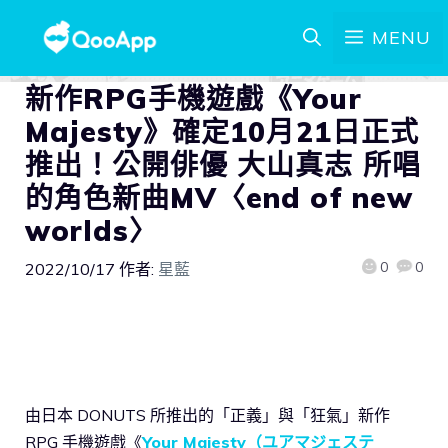
MENU
新作RPG手機遊戲《Your
Majesty》確定10月21日正式
推出！公開俳優 大山真志 所唱
的角色新曲MV〈end of new
worlds〉
0
0
2022/10/17
作者:
星藍
由日本 DONUTS 所推出的「正義」與「狂氣」新作
RPG 手機遊戲《
Your Majesty（ユアマジェステ