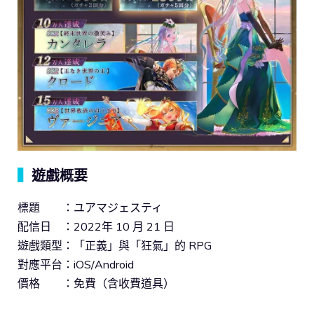
▍
遊戲概要
標題 ：ユアマジェスティ
配信日 ：2022年 10 月 21 日
遊戲類型：「正義」與「狂氣」的 RPG
對應平台：iOS/Android
價格 ：免費（含收費道具）