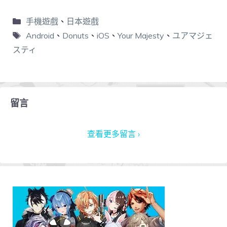
手機遊戲
、
日本遊戲
Android
、
Donuts
、
iOS
、
Your Majesty
、
ユアマジェ
スティ
留言
查看更多留言 ›