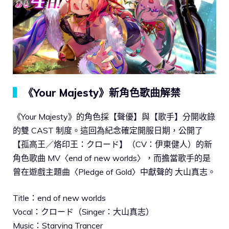
▍
《Your Majesty》新角色歌曲解禁
《Your Majesty》的角色採【聲優】與【歌手】分開收錄
的雙 CAST 制度。這回為紀念確定開服日期，公開了
【孤高王／烙印王：クロード】（CV：伊東健人）的新
角色歌曲 MV〈end of new worlds〉，而擔當歌手的是
曾在遊戲主題曲〈Pledge of Gold〉中獻聲的 大山真志。
Title：end of new worlds
Vocal：クロード（Singer：大山真志）
Music：Starving Trancer