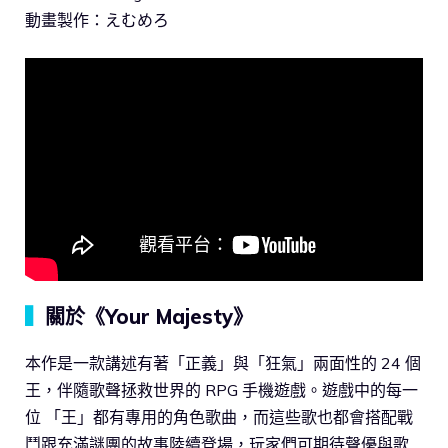
動畫製作：えむめろ
▍
關於《Your Majesty》
本作是一款講述有著「正義」與「狂氣」兩面性的 24 個
王，伴隨歌聲拯救世界的 RPG 手機遊戲。遊戲中的每一
位 「王」都有專用的角色歌曲，而這些歌也都會搭配戰
鬥跟充滿謎團的故事陸續登場，玩家們可期待聲優與歌