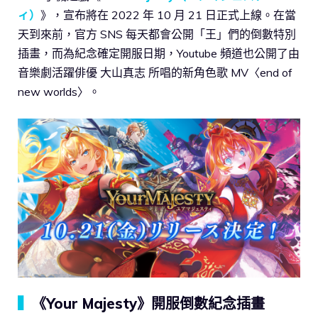
ィ）
》，宣布將在 2022 年 10 月 21 日正式上線。在當
天到來前，官方 SNS 每天都會公開「王」們的倒數特別
插畫，而為紀念確定開服日期，Youtube 頻道也公開了由
音樂劇活躍俳優 大山真志 所唱的新角色歌 MV〈end of
new worlds〉。
▍
《Your Majesty》開服倒數紀念插畫