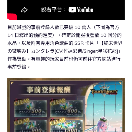
目前遊戲的事前登錄人數已突破 10 萬人（下圖為官方
14 日釋出的預約進度），確定於開服後發放 10 回分的
水晶，以及附有專用角色歌曲的 SSR 卡片「【終末世界
の微笑み】カンタレラ[CV:竹達彩奈/Singer:星咲花那]」
作為獎勵。有興趣的玩家目前也仍可前往官方網站進行
事前登錄。