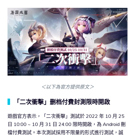
＜以下為官方提供原文＞
▍
「二次衝擊」删档付費封測限時開啟
遊戲官方表示，「二次衝擊」測試於 2022 年 10 月 25
日 10:00 ~ 10 月 31 日 24:00 限時開啟，為 Android 刪
檔付費測試。本次測試採用不限量的形式進行測試，誠