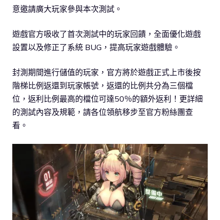
意邀請廣大玩家參與本次測試。
遊戲官方吸收了首次測試中的玩家回饋，全面優化遊戲
設置以及修正了系統 BUG，提高玩家遊戲體驗。
封測期間進行儲值的玩家，官方將於遊戲正式上市後按
階梯比例返還到玩家帳號，返還的比例共分為三個檔
位，返利比例最高的檔位可達50％的額外返利！更詳細
的測試內容及規範，請各位領航移步至官方粉絲團查
看。