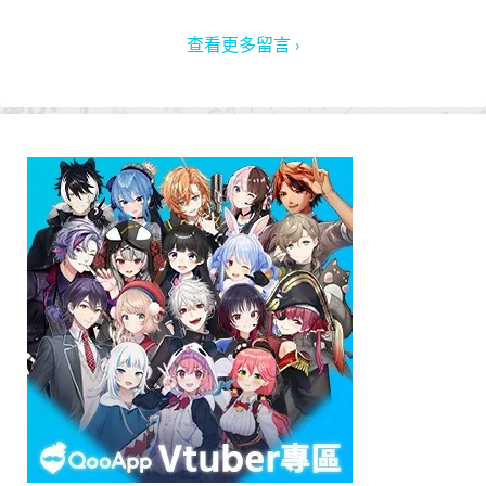
查看更多留言 ›