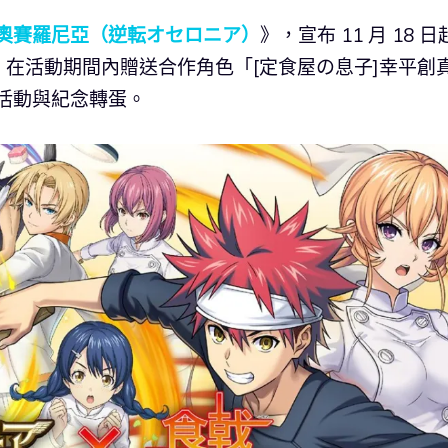
奧賽羅尼亞（逆転オセロニア）
》，宣布 11 月 18 
在活動期間內贈送合作角色「[定食屋の息子]幸平創
活動與紀念轉蛋。