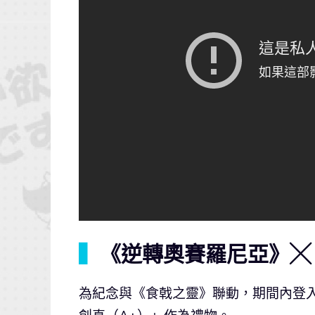
▍
《逆轉奧賽羅尼亞》╳
為紀念與《食戟之靈》聯動，期間內登入