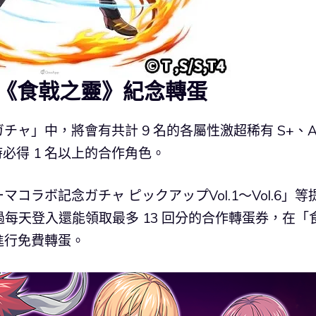
《食戟之靈》紀念轉蛋
ャ」中，將會有共計 9 名的各屬性激超稀有 S+、A
時必得 1 名以上的合作角色。
ラボ記念ガチャ ピックアップVol.1～Vol.6」等
而透過每天登入還能領取最多 13 回分的合作轉蛋券，在「
進行免費轉蛋。