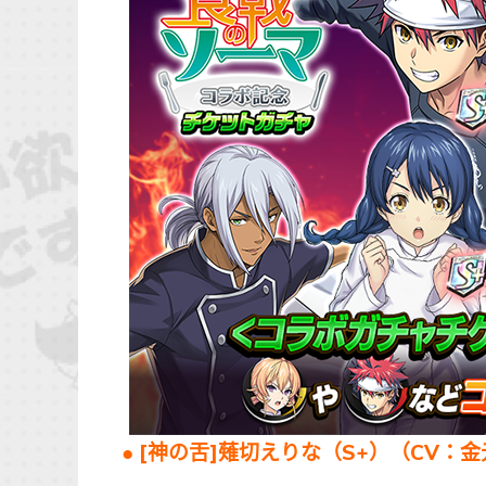
● [神の舌]薙切えりな（S+）（CV：