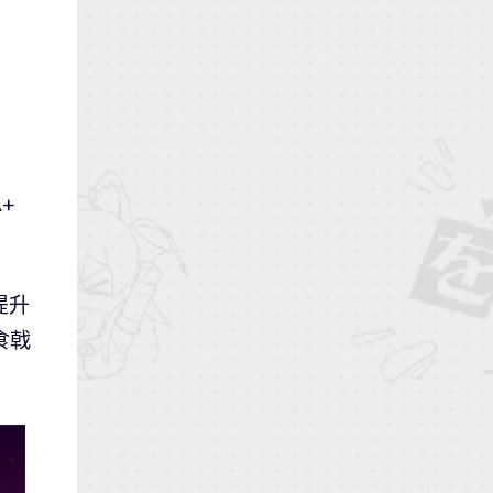
+
提升
食戟