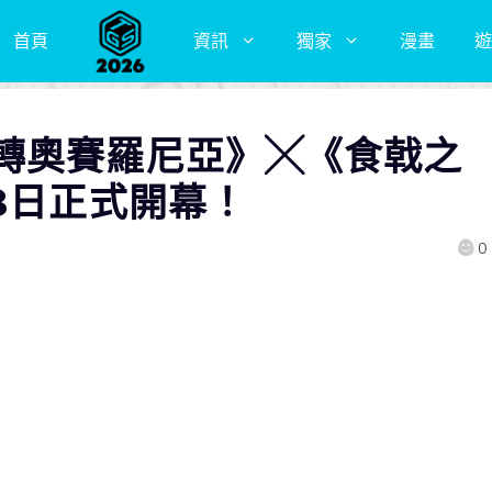
首頁
資訊
獨家
漫畫
遊
轉奧賽羅尼亞》╳《食戟之
8日正式開幕！
0