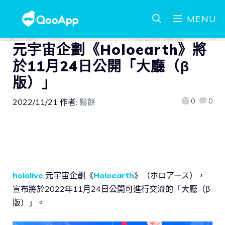
MENU
元宇宙企劃《Holoearth》將
於11月24日公開「大廳（β
版）」
0
0
2022/11/21
作者:
鬆餅
hololive
元宇宙企劃《
Holoearth
》（ホロアース），
宣布將於2022年11月24日公開可進行交流的「大廳（β
版）」。