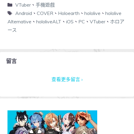
VTuber
、
手機遊戲
Android
、
COVER
、
Holoearth
、
hololive
、
hololive
Alternative
、
hololiveALT
、
iOS
、
PC
、
VTuber
、
ホロア
ース
留言
查看更多留言 ›