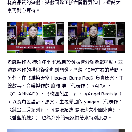
樣高品質的遊戲，遊戲團隊正拼命開發製作中，還請大
家再耐心等待。
遊戲製作人 柿沼洋平 也親自於發表會介紹遊戲特點，並
透露本作的構思從企劃到開發，歷經了5年左右的時間。
另外，在《緋染天空 Heaven Burns Red》負責原案、主
線故事、音樂製作的 麻枝 准（代表作：《AIR》、
《CLANNAD》、《校園剋星！》、《Angel Beats!》）
，以及角色設計、原案／主視覺圖的 yuugen（代表作：
《鍊金工房系列》、《魔法紀錄 魔法少女小圓外傳》、
《碧藍航線》） 也為海外的玩家們帶來特別訊息。