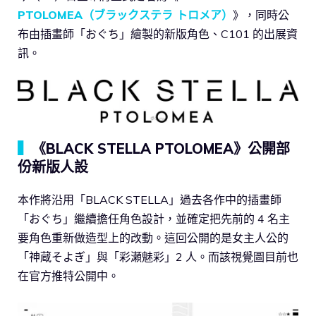
PTOLOMEA（ブラックステラ トロメア）
》，同時公
布由插畫師「おぐち」繪製的新版角色、C101 的出展資
訊。
▍
《BLACK STELLA PTOLOMEA》公開部
份新版人設
本作將沿用「BLACK STELLA」過去各作中的插畫師
「おぐち」繼續擔任角色設計，並確定把先前的 4 名主
要角色重新做造型上的改動。這回公開的是女主人公的
「神蔵そよぎ」與「彩瀬魅彩」2 人。而該視覺圖目前也
在官方推特公開中。