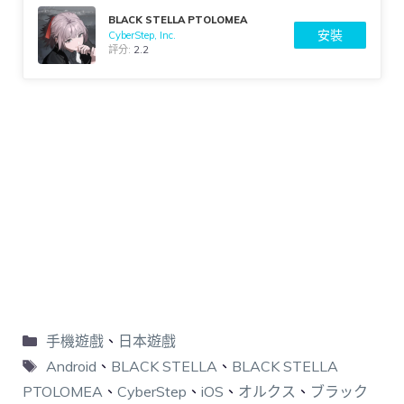
BLACK STELLA PTOLOMEA
安裝
CyberStep, Inc.
評分:
2.2
手機遊戲
、
日本遊戲
Android
、
BLACK STELLA
、
BLACK STELLA
PTOLOMEA
、
CyberStep
、
iOS
、
オルクス
、
ブラック