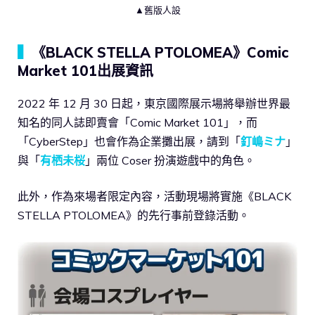
▲舊版人設
▍
《BLACK STELLA PTOLOMEA》Comic
Market 101出展資訊
2022 年 12 月 30 日起，東京國際展示場將舉辦世界最
知名的同人誌即賣會「Comic Market 101」，而
「CyberStep」也會作為企業攤出展，請到「
釘嶋ミナ
」
與「
有栖未桜
」兩位 Coser 扮演遊戲中的角色。
此外，作為來場者限定內容，活動現場將實施《BLACK
STELLA PTOLOMEA》的先行事前登錄活動。