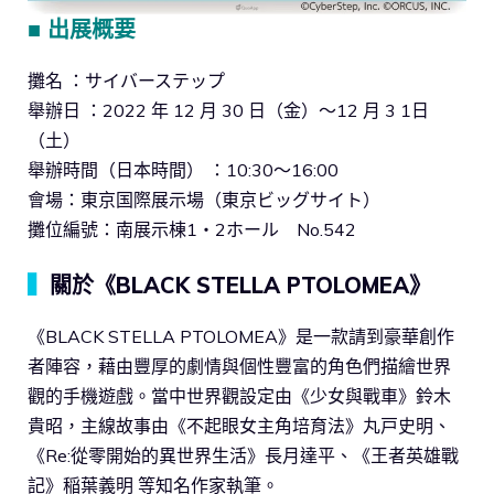
■ 出展概要
攤名 ：サイバーステップ
舉辦日 ：2022 年 12 月 30 日（金）～12 月 3 1日
（土）
舉辦時間（日本時間） ：10:30～16:00
會場：東京国際展示場（東京ビッグサイト）
攤位編號：南展示棟1・2ホール No.542
▍
關於《BLACK STELLA PTOLOMEA》
《BLACK STELLA PTOLOMEA》是一款請到豪華創作
者陣容，藉由豐厚的劇情與個性豐富的角色們描繪世界
觀的手機遊戲。當中世界觀設定由《少女與戰車》鈴木
貴昭，主線故事由《不起眼女主角培育法》丸戸史明、
《Re:從零開始的異世界生活》長月達平、《王者英雄戰
記》稲葉義明 等知名作家執筆。