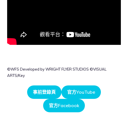
©WFS Developed by WRIGHT FLYER STUDIOS ©VISUAL
ARTS/Key
事前登錄頁
官方YouTube
官方Facebook