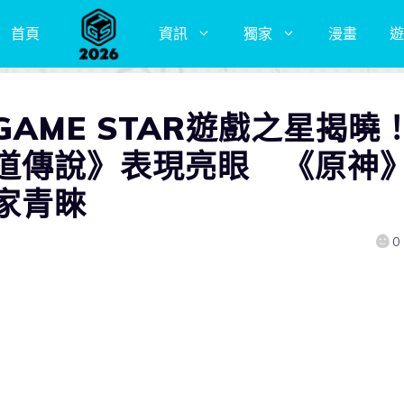
首頁
資訊
獨家
漫畫
遊
2 GAME STAR遊戲之星揭曉
道傳說》表現亮眼 《原神
家青睞
0