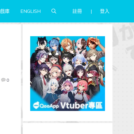
註冊
登入
戲庫
ENGLISH
！
》
0