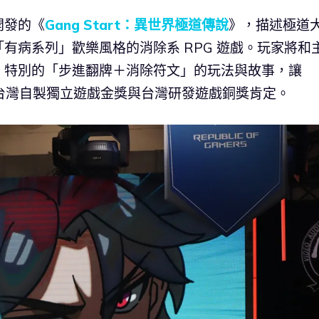
開發的《
Gang Start：異世界極道傳說
》，描述極道
有病系列」歡樂風格的消除系 RPG 遊戲。玩家將和
。特別的「步進翻牌＋消除符文」的玩法與故事，讓
》獲得台灣自製獨立遊戲金獎與台灣研發遊戲銅獎肯定。