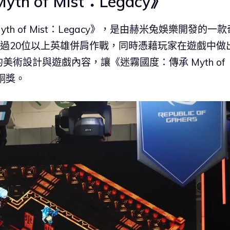
 of Mist：Legacy》
h of Mist：Legacy》，是由赫米兔娛樂開發的一款
與超過20位以上英雄併肩作戰，同時憑藉玩家在遊戲中做
術設計與遊戲內容，讓《迷霧國度：傳承 Myth of
戲銅獎。