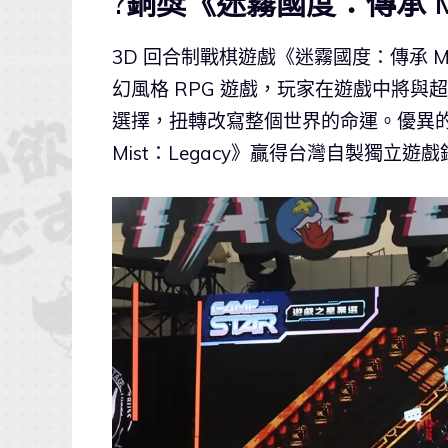
?銅獎《迷霧國度：傳承 Myth
3D 回合制戰棋遊戲《迷霧國度：傳承 Myt
幻風格 RPG 遊戲，玩家在遊戲中將
選擇，扭轉改寫整個世界的命運。優異的美
Mist：Legacy》贏得台灣自製獨立遊