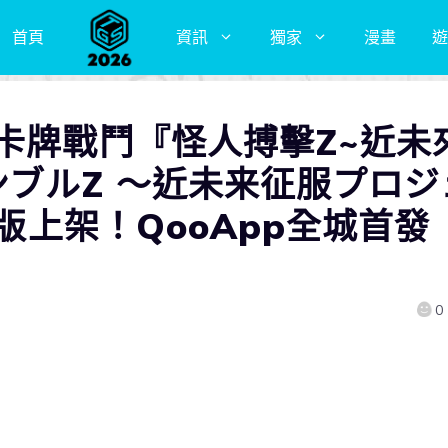
首頁
資訊
獨家
漫畫
遊
卡牌戰鬥『怪人搏擊Z~近未
ンブルZ ～近未来征服プロジ
d版上架！QooApp全城首發
0