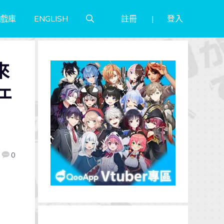
註冊
登入
戲庫
ENGLISH
來
ェ
0