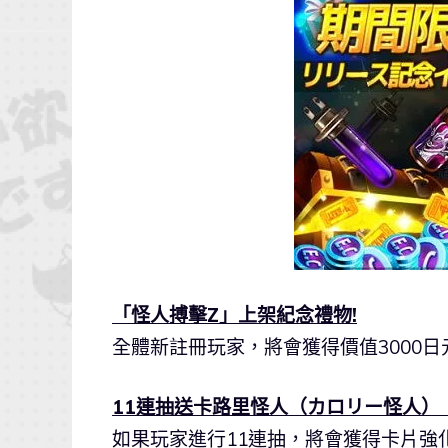
「怪人搏擊Z」上架紀念禮物!
全體新註冊玩家，將會獲得價值3000日
11連抽送卡路里怪人（カロリー怪人）
如果玩家進行11連抽，將會獲得卡片強