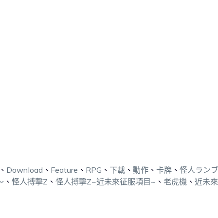
、
Download
、
Feature
、
RPG
、
下載
、
動作
、
卡牌
、
怪人ラン
～
、
怪人搏擊Z
、
怪人搏擊Z~近未來征服項目~
、
老虎機
、
近未來