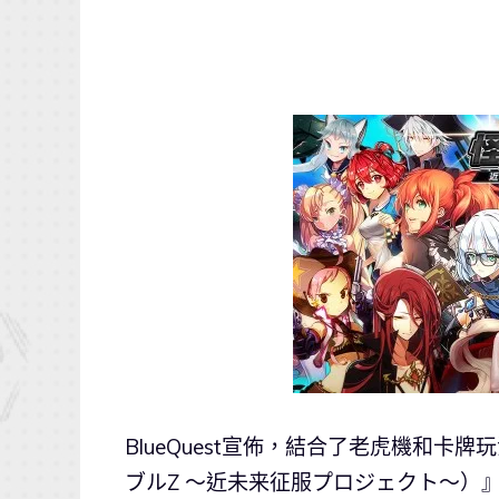
BlueQuest宣佈，結合了老虎機和卡
ブルZ ～近未来征服プロジェクト～）』A