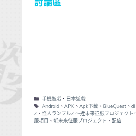
討論區
手機遊戲
、
日本遊戲
Android
、
APK
、
Apk下載
、
BlueQuest
、
dl
Z
、
怪人ランブルZ ～近未来征服プロジェクト
服項目
、
近未来征服プロジェクト
、
配信