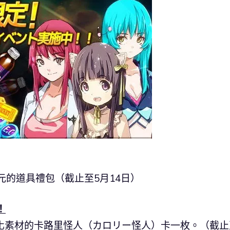
元的道具禮包（截止至5月14日）
！
化素材的卡路里怪人（カロリー怪人）卡一枚。（截止