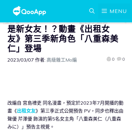
MENU
是新女友！？動畫《出租女
友》第三季新角色「八重森美
仁」登場
0
0
2023/03/07
作者:
高級雜工Mo編
改編自 宮島禮吏 同名漫畫，預定於2023年7月開播的動
畫《
出租女友
》第三季正式公開預告 PV，同步也釋出由
聲優 芹澤優 飾演的第5名女主角「八重森美仁（八重森
みに）」預告主視覺。