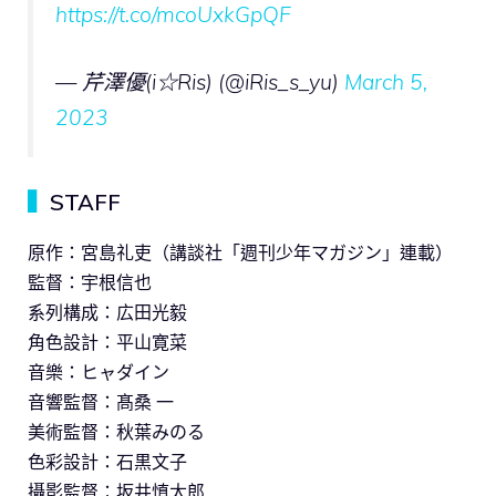
https://t.co/mcoUxkGpQF
— 芹澤優(i☆Ris) (@iRis_s_yu)
March 5,
2023
▍
STAFF
原作：宮島礼吏（講談社「週刊少年マガジン」連載）
監督：宇根信也
系列構成：広田光毅
角色設計：平山寛菜
音樂：ヒャダイン
音響監督：髙桑 一
美術監督：秋葉みのる
色彩設計：石黒文子
攝影監督：坂井慎太郎