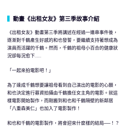
▍
動畫《出租女友》第三季故事介紹
《出租女友》動畫第三季將講述在經過一連串事件後，
逐漸對千鶴產生好感的和也發誓，要繼續支持著想成為
演員而活躍的千鶴。然而，千鶴的祖母小百合的健康狀
況卻每況愈下……
「一起來拍電影吧！」
為了達成千鶴想要讓祖母看到自己演出的電影的心願，
和也決定進行募資拍攝由千鶴擔任女主角的電影。就這
樣電影開始製作，而剛搬到和也和千鶴隔壁的新鄰居
「八重森美仁」也加入了電影製作！
和也和千鶴的電影製作，將會迎來什麼樣的結局──！？