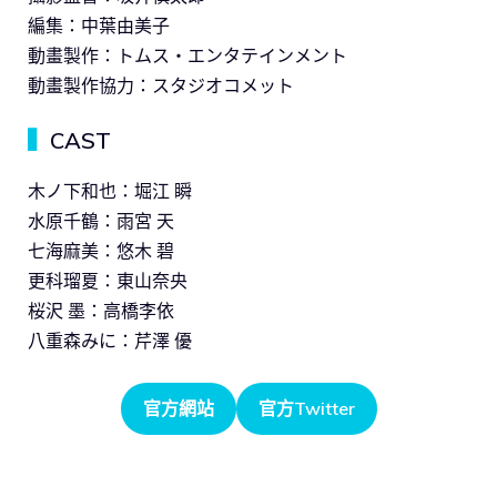
編集：中葉由美子
動畫製作：トムス・エンタテインメント
動畫製作協力：スタジオコメット
▍
CAST
木ノ下和也：堀江 瞬
水原千鶴：雨宮 天
七海麻美：悠木 碧
更科瑠夏：東山奈央
桜沢 墨：高橋李依
八重森みに：芹澤 優
官方網站
官方Twitter