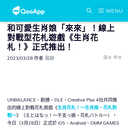
MENU
和可愛生肖娘「來來」！線上
對戰型花札遊戲《生肖花
札！》正式推出！
0
0
2023/03/28
作者:
鬆餅
UNBALANCE、創通、DLE、Creative Plus 4社共同推
出的線上對戰花札遊戲《
生肖花札！～生肖娘・花札對
戰～
》（えとはなっ！～干支っ娘・花札バトル～），
今日（3月28日）正式於 iOS、Android、DMM GAMES