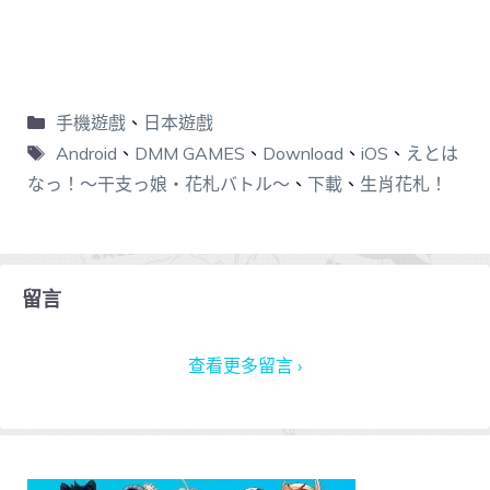
手機遊戲
、
日本遊戲
Android
、
DMM GAMES
、
Download
、
iOS
、
えとは
なっ！～干支っ娘・花札バトル～
、
下載
、
生肖花札！
留言
查看更多留言 ›