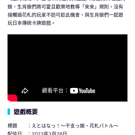
娘，生肖娘們將可愛且歡樂地教導「來來」規則，沒有
接觸過花札的玩家不妨可趁此機會，與生肖娘們一起遊
玩日本傳統卡牌遊戲。
▍
遊戲概要
標題 ：えとはなっ！～干支っ娘・花札バトル～
配信日 ：2023年3月28日