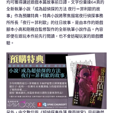
均可獲得講述遊戲本篇故事前日譚，文字份量達64頁的
全新執筆小說「成為超偵探的方法 夜行＝菲利歐的故
事」作為預購特典。特典小說將聚焦描寫夜行偵探事務
所所長「夜行＝菲利歐」的往日故事，是由本作的遊戲
腳本小高和剛親自監修製作的全新執筆小說作品。內容
即便在遊玩本作前先行閱讀，也不會妨礙玩家的遊戲體
驗。
另外，中文數位版《超偵探事件簿 霧雨謎宮》目前雖然