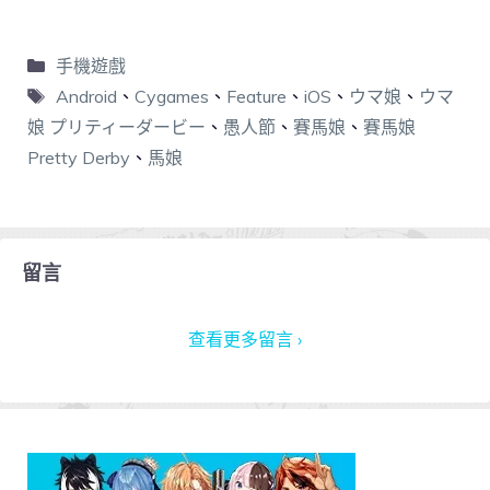
手機遊戲
Android
、
Cygames
、
Feature
、
iOS
、
ウマ娘
、
ウマ
娘 プリティーダービー
、
愚人節
、
賽馬娘
、
賽馬娘
Pretty Derby
、
馬娘
留言
查看更多留言 ›