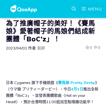
MENU
為了推廣帽子的美好！《賽馬
娘》愛著帽子的馬娘們結成新
團體「BoC’z」！
0
0
2023/04/01
作者:
鬆餅
日本 Cygames 旗下手機遊戲《
賽馬娘 Pretty Derby
》
（ウマ娘 プリティーダービー），今日
4月1日
推出全新
團體「BoC’z」，並發表團體歌曲〈Hat on your
Head!〉，預計台港時間11:00追加至點唱機功能中！