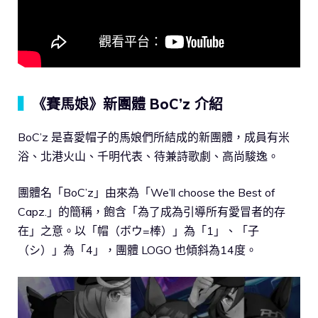
▍
《賽馬娘》新團體 BoC’z 介紹
BoC’z 是喜愛帽子的馬娘們所結成的新團體，成員有米
浴、北港火山、千明代表、待兼詩歌劇、高尚駿逸。
團體名「BoC’z」由來為「We’ll choose the Best of
Capz.」的簡稱，飽含「為了成為引導所有愛冒者的存
在」之意。以「帽（ボウ=棒）」為「1」、「子
（シ）」為「4」，團體 LOGO 也傾斜為14度。