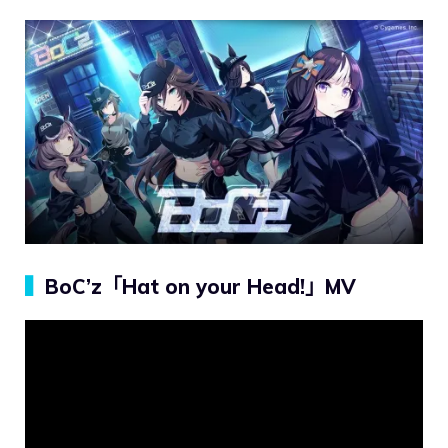
▍
BoC’z「Hat on your Head!」MV