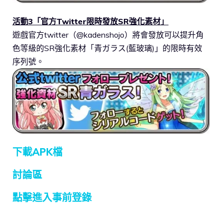
活動3「官方Twitter限時發放SR強化素材」
遊戲官方twitter（@kadenshojo）將會發放可以提升角
色等級的SR強化素材「青ガラス(藍玻璃)」的限時有效
序列號。
下載APK檔
討論區
點擊進入事前登錄