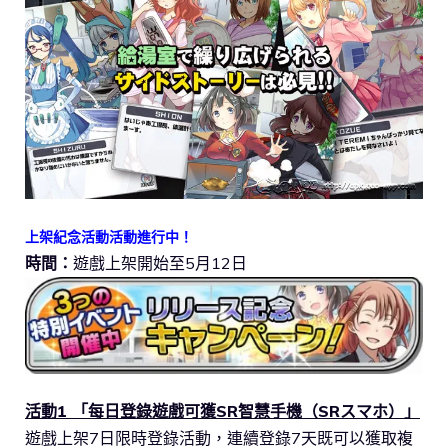
上架紀念活動活動進行中！
時間：
遊戲上架開始至5月12日
活動1 「每日登錄遊戲可獲SR智慧手機（SRスマホ）」
遊戲上架7日限時登錄活動，連續登錄7天既可以獲取複