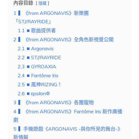
內容目錄
隱藏
1
▍《from ARGONAVIS》新樂團
「ST//RAYRIDE」
1.1
■ 歌曲提供者
2
▍《from ARGONAVIS》全角色新視覺公開
2.1
■ Argonavis
2.2
■ ST//RAYRIDE
2.3
■ GYROAXIA
2.4
■ Fantôme Iris
2.5
■ 風神RIZING！
2.6
■ εpsilonΦ
3
▍《from ARGONAVIS》各團寵物
4
▍《from ARGONAVIS》Fantôme Iris 新作廣播
劇
5
▍手機遊戲《ARGONAVIS -與你所見的舞台-》
新情報