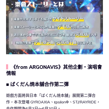
▍
《from ARGONAVIS》其他企劃・演唱會
情報
■ ばくだん焼本舗合作第二彈
遊戲方面將與日本「ばくだん焼本舗」展開第二彈合
作，本次登場 GYROAXIA、εpsilonΦ、ST//RAYRIDE，
合作期間為6月3日～6月30日。