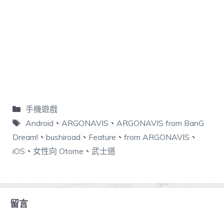
手機遊戲
Android
、
ARGONAVIS
、
ARGONAVIS from BanG
Dream!
、
bushiroad
、
Feature
、
from ARGONAVIS
、
iOS
、
女性向 Otome
、
武士道
留言