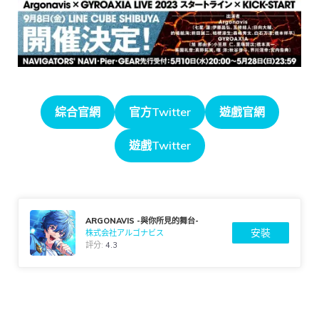
綜合官網
官方Twitter
遊戲官網
遊戲Twitter
ARGONAVIS -與你所見的舞台-
安裝
株式会社アルゴナビス
評分:
4.3