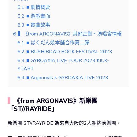
5.1
■ 劇情概要
5.2
■ 遊戲畫面
5.3
■ 歌曲故事
6
▍《from ARGONAVIS》其他企劃・演唱會情報
6.1
■ ばくだん焼本舗合作第二彈
6.2
■ BUSHIROAD ROCK FESTIVAL 2023
6.3
■ GYROAXIA LIVE TOUR 2023 KICK-
START
6.4
■ Argonavis × GYROAXIA LIVE 2023
▍
《from ARGONAVIS》新樂團
「ST//RAYRIDE」
新樂團 ST//RAYRIDE 為來自大阪的2人組搖滾樂團。