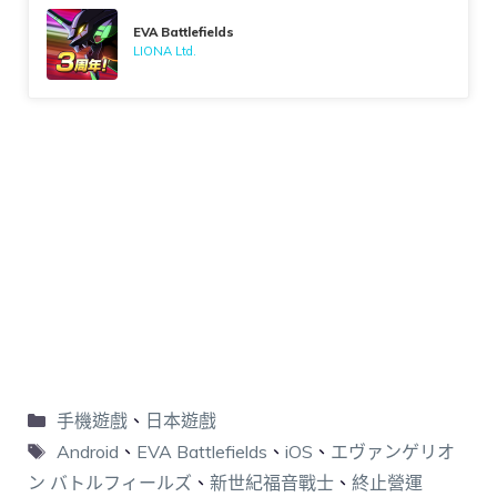
EVA Battlefields
LIONA Ltd.
手機遊戲
、
日本遊戲
Android
、
EVA Battlefields
、
iOS
、
エヴァンゲリオ
ン バトルフィールズ
、
新世紀福音戰士
、
終止營運