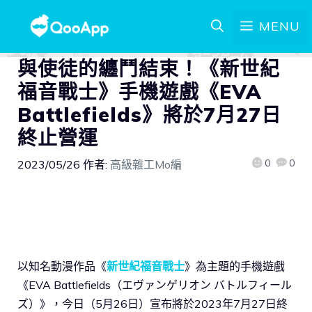
MENU
與使徒的纏鬥結束！《新世紀
福音戰士》手機遊戲《EVA
Battlefields》將於7月27日
終止營運
0
0
2023/05/26
作者:
高級雜工Mo編
以知名動漫作品《
新世紀福音戰士
》為主題的手機遊戲
《EVA Battlefields（エヴァンゲリオン バトルフィール
ズ）》，今日（5月26日）宣布將於2023年7月27日終