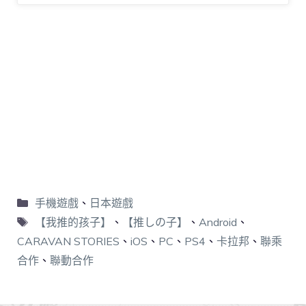
手機遊戲
、
日本遊戲
【我推的孩子】
、
【推しの子】
、
Android
、
CARAVAN STORIES
、
iOS
、
PC
、
PS4
、
卡拉邦
、
聯乘
合作
、
聯動合作