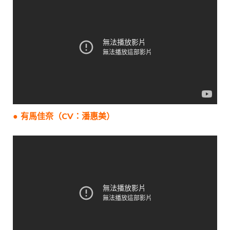
● 有馬佳奈（CV：潘惠美）