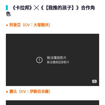
▍
《卡拉邦》╳《【我推的孩子】》合作角
色
● 阿奎亞（CV：大塚剛央）
● 露比（CV：
伊駒百合繪
）