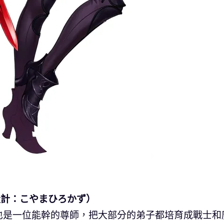
設計：こやまひろかず）
也是一位能幹的尊師，把大部分的弟子都培育成戰士和