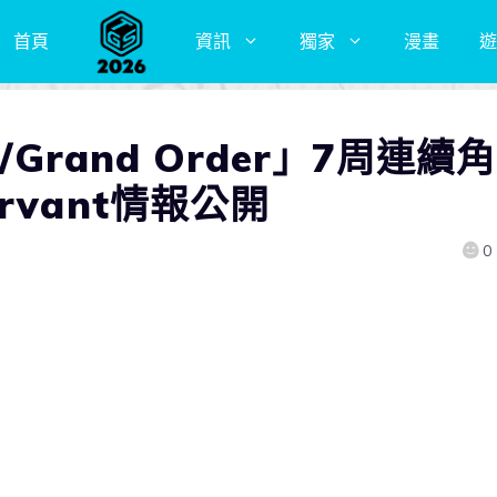
首頁
資訊
獨家
漫畫
遊
/Grand Order」7周連續角
vant情報公開
0