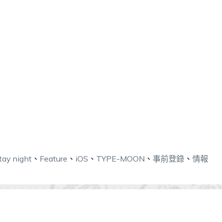
tay night
、
Feature
、
iOS
、
TYPE-MOON
、
事前登錄
、
情報