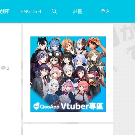
註冊
登入
戲庫
ENGLISH
0