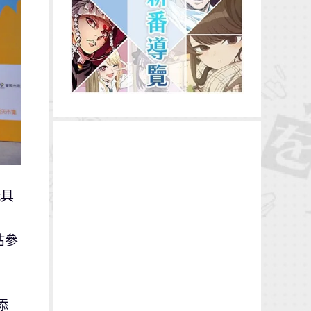
玩具
估參
添