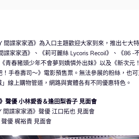
ILY 間諜家家酒》為入口主題歡迎大家到來，推出七大
家家酒》、《莉可麗絲 Lycoris Recoil》、《86 -
販售《青春豬頭少年不會夢到嬌憐外出妹》以及《新次元
戰～飛吧！手卷壽司～》電影預售票。無法參展的粉絲，也可
城」線上購物管道，網路與實體各有不同優惠特色。
-》聲優 小林愛香＆逢田梨香子 見面會
ILY 間諜家家酒》聲優 江口拓也 見面會
》聲優 梶裕貴 見面會