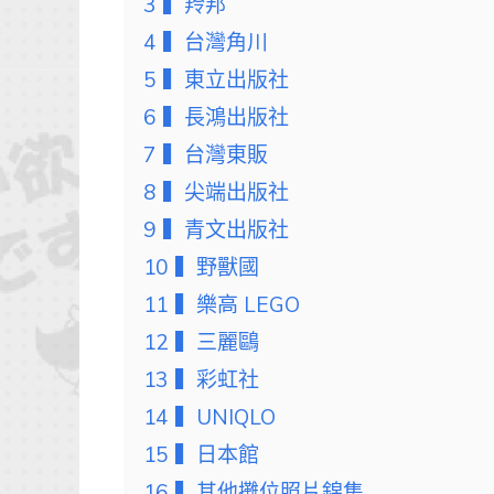
3
▍羚邦
4
▍台灣角川
5
▍東立出版社
6
▍長鴻出版社
7
▍台灣東販
8
▍尖端出版社
9
▍青文出版社
10
▍野獸國
11
▍樂高 LEGO
12
▍三麗鷗
13
▍彩虹社
14
▍UNIQLO
15
▍日本館
16
▍其他攤位照片錦集