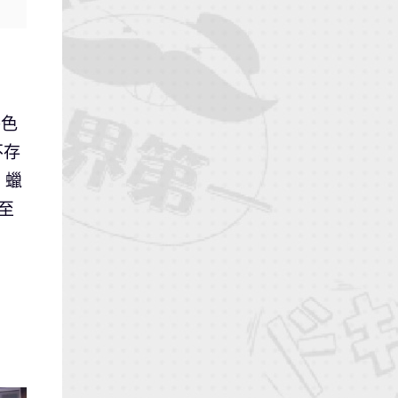
特色
不存
！蠟
至