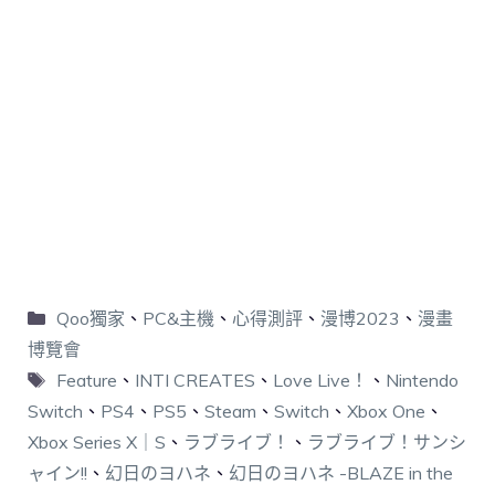
Qoo獨家
、
PC&主機
、
心得測評
、
漫博2023
、
漫畫
博覽會
Feature
、
INTI CREATES
、
Love Live！
、
Nintendo
Switch
、
PS4
、
PS5
、
Steam
、
Switch
、
Xbox One
、
Xbox Series X｜S
、
ラブライブ！
、
ラブライブ！サンシ
ャイン!!
、
幻日のヨハネ
、
幻日のヨハネ -BLAZE in the