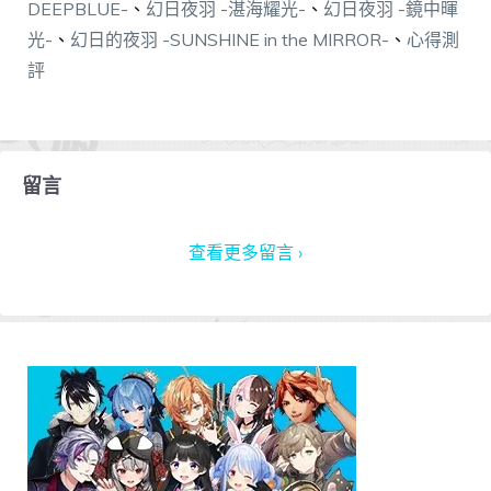
DEEPBLUE-
、
幻日夜羽 -湛海耀光-
、
幻日夜羽 -鏡中暉
光-
、
幻日的夜羽 -SUNSHINE in the MIRROR-
、
心得測
評
留言
查看更多留言 ›