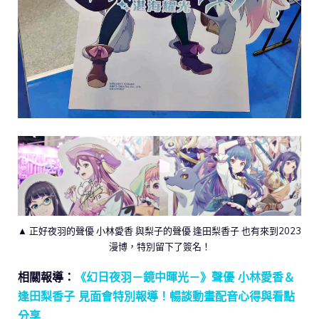
▲ 正好夜羽的聲優 小林愛香 與梨子的聲優 逢田梨香子 也有來到2023
漫博，特別留下了簽名！
相關報導：
《幻日夜羽－鏡中暉光－》聲優 小林愛香＆
逢田梨香子 見面會特別報導！暢談動畫配音心得與看點
分享