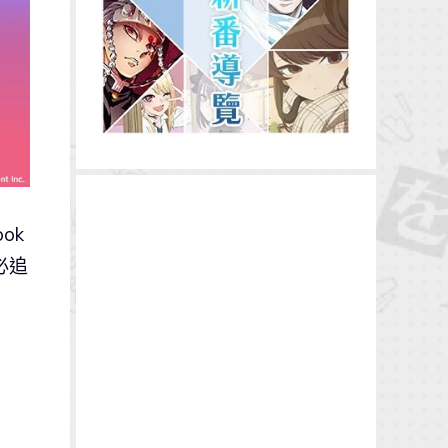
ok
必追