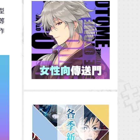
型
等
作