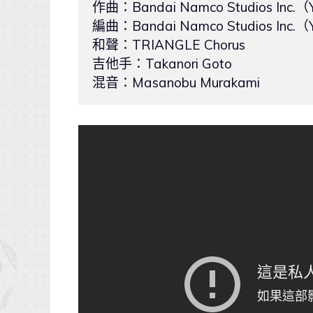
作曲：Bandai Namco Studios Inc.（Yu
編曲：Bandai Namco Studios Inc.（Yo
和聲：TRIANGLE Chorus

吉他手：Takanori Goto
