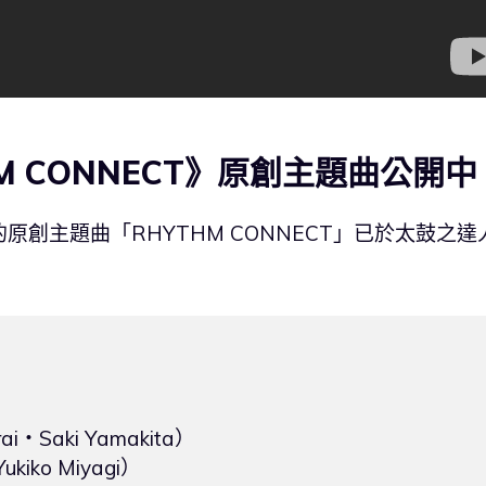
M CONNECT》原創主題曲公開中
》的原創主題曲「RHYTHM CONNECT」已於太鼓之達
・Saki Yamakita）

kiko Miyagi）
