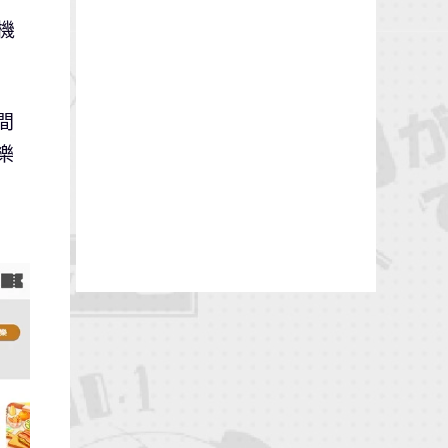
機
間
樂