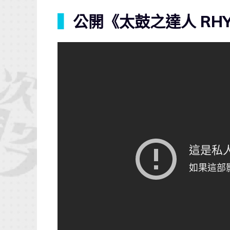
▍
公開《太鼓之達人 RHY