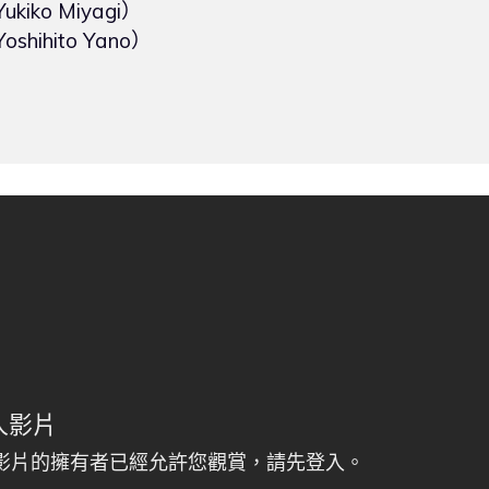
kiko Miyagi）

shihito Yano）
