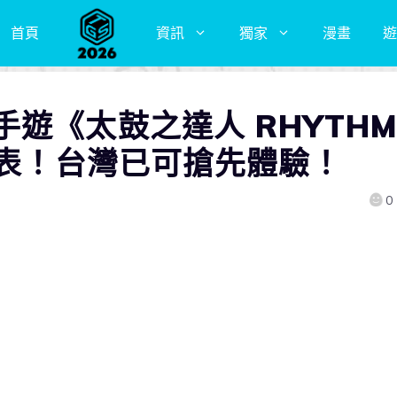
首頁
資訊
獨家
漫畫
遊
遊《太鼓之達人 RHYTH
發表！台灣已可搶先體驗！
0