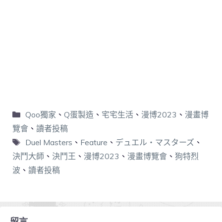
Qoo獨家
、
Q蛋製造
、
宅宅生活
、
漫博2023
、
漫畫博
覽會
、
讀者投稿
Duel Masters
、
Feature
、
デュエル・マスターズ
、
決鬥大師
、
決鬥王
、
漫博2023
、
漫畫博覽會
、
狗特烈
波
、
讀者投稿
留言