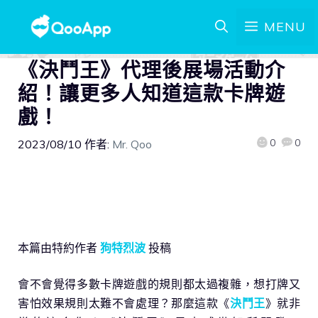
MENU
《決鬥王》代理後展場活動介
紹！讓更多人知道這款卡牌遊
戲！
0
0
2023/08/10
作者:
Mr. Qoo
本篇由特約作者
狗特烈波
投稿
會不會覺得多數卡牌遊戲的規則都太過複雜，想打牌又
害怕效果規則太難不會處理？那麼這款《
決鬥王
》就非