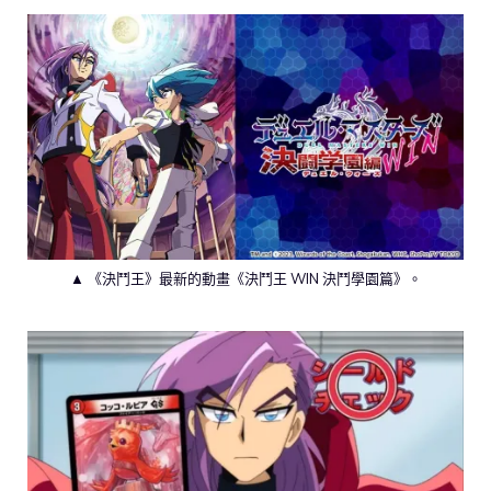
▲ 《決鬥王》最新的動畫《決鬥王 WIN 決鬥學園篇》。