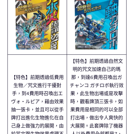
【特色】前期透過自然文
明的咒文加速自己的瑪
【特色】前期透過低費用
那，到達6費用召喚出ガ
生物／咒文進行干擾對
チャンコ ガチロボ執行效
手，到4費用時召喚出エ
果，此生物出場或是攻擊
ヴォ・ルピア，藉由效果
時，觀看牌頂三張卡，如
抽一張卡，並且可以從手
果費用是相同的可以全部
牌打出進化生物進化在自
打出場，做出令人爽快的
己身上做強力的展開，由
大展開。此套牌除了機器
於咒文跟生物效果處理不
人以外費用全部都是7，