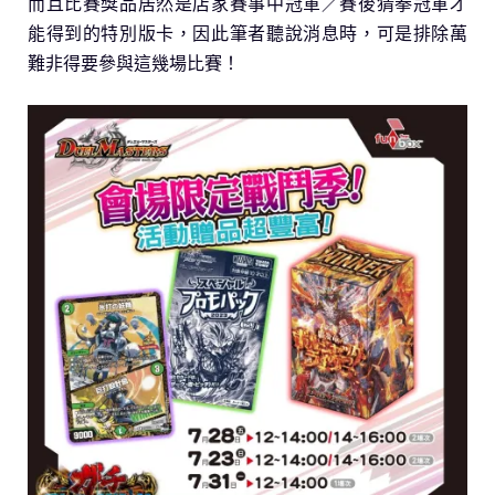
而且比賽獎品居然是店家賽事中冠軍／賽後猜拳冠軍才
能得到的特別版卡，因此筆者聽說消息時，可是排除萬
難非得要參與這幾場比賽！