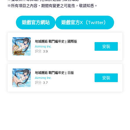
※所有項目之內容・期間有變更之可能性，敬請知悉。
遊戲官方網站
遊戲官方X（Twitter）
地城邂逅 戰鬥編年史 | 國際版
安裝
Aiming Inc.
評分:
3.9
地城邂逅 戰鬥編年史 | 日版
安裝
Aiming Inc.
評分:
3.7