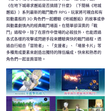
《在地下城尋求邂逅是否搞錯了什麼》（下簡稱《地城
邂逅》）系列最新的戰鬥動作 RPG，玩家將可親自和有
如動畫般的 3D 角色們一起體驗《地城邂逅》的故事或參
與動畫劇情內的經典戰鬥場面。在簡單卻深奧的「戰
鬥」過程中，除了在原作中登場的必殺技外，也能透過
各式各樣的攻擊或閃避手段來體驗爽快的戰鬥過程。透
過自行組合「冒險者」、「支援者」、「場景卡片」等
多種育成要素來創造出獨特的隊伍編成，快來和熟悉的
角色們一起並肩冒險。