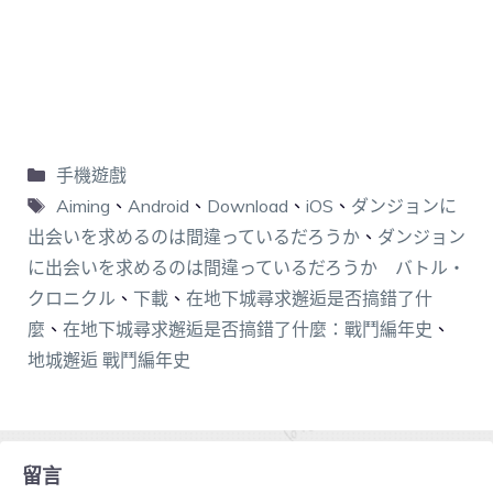
手機遊戲
Aiming
、
Android
、
Download
、
iOS
、
ダンジョンに
出会いを求めるのは間違っているだろうか
、
ダンジョン
に出会いを求めるのは間違っているだろうか バトル・
クロニクル
、
下載
、
在地下城尋求邂逅是否搞錯了什
麼
、
在地下城尋求邂逅是否搞錯了什麼：戰鬥編年史
、
地城邂逅 戰鬥編年史
留言