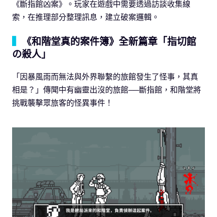
《斷指館凶案》。玩家在遊戲中需要透過訪談收集線
索，在推理部分整理訊息，建立破案邏輯。
▍
《和階堂真的案件簿》全新篇章「指切館
の殺人」
「因暴風雨而無法與外界聯繫的旅館發生了怪事，其真
相是？」傳聞中有幽靈出沒的旅館──斷指館，和階堂將
挑戰襲擊眾旅客的怪異事件！