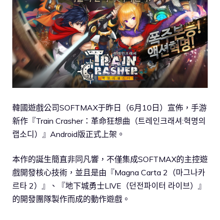
韓國遊戲公司SOFTMAX于昨日（6月10日）宣佈，手游
新作『Train Crasher：革命狂想曲（트레인크래셔:혁명의
랩소디）』Android版正式上架。
本作的誕生簡直非同凡響，不僅集成SOFTMAX的主控遊
戲開發核心技術，並且是由『Magna Carta 2（마그나카
르타 2）』、『地下城勇士LIVE（던전파이터 라이브）』
的開發團隊製作而成的動作遊戲。