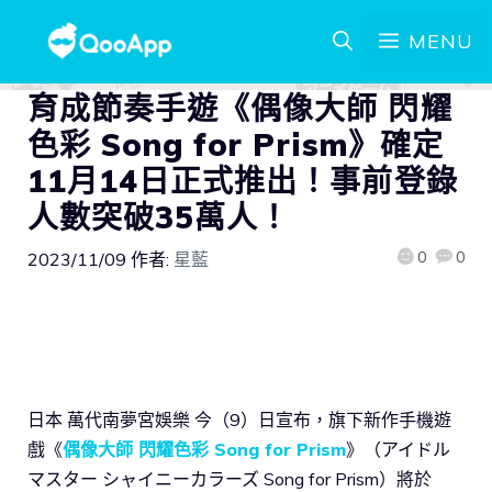
MENU
育成節奏手遊《偶像大師 閃耀
色彩 Song for Prism》確定
11月14日正式推出！事前登錄
人數突破35萬人！
0
0
2023/11/09
作者:
星藍
日本 萬代南夢宮娛樂 今（9）日宣布，旗下新作手機遊
戲《
偶像大師 閃耀色彩 Song for Prism
》（アイドル
マスター シャイニーカラーズ Song for Prism）將於