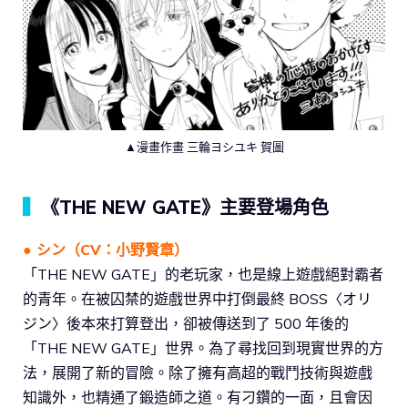
▲漫畫作畫 三輪ヨシユキ 賀圖
▍
《THE NEW GATE》主要登場角色
● シン（CV：小野賢章）
「THE NEW GATE」的老玩家，也是線上遊戲絕對霸者
的青年。在被囚禁的遊戲世界中打倒最終 BOSS〈オリ
ジン〉後本來打算登出，卻被傳送到了 500 年後的
「THE NEW GATE」世界。為了尋找回到現實世界的方
法，展開了新的冒險。除了擁有高超的戰鬥技術與遊戲
知識外，也精通了鍛造師之道。有刁鑽的一面，且會因