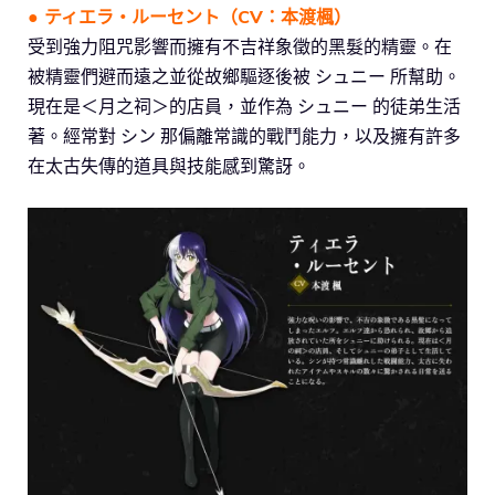
●
ティエラ・ルーセント
（CV：
本渡楓
）
受到強力阻咒影響而擁有不吉祥象徵的黑髮的精靈。在
被精靈們避而遠之並從故鄉驅逐後被 シュニー 所幫助。
現在是＜月之祠＞的店員，並作為 シュニー 的徒弟生活
著。經常對 シン 那偏離常識的戰鬥能力，以及擁有許多
在太古失傳的道具與技能感到驚訝。