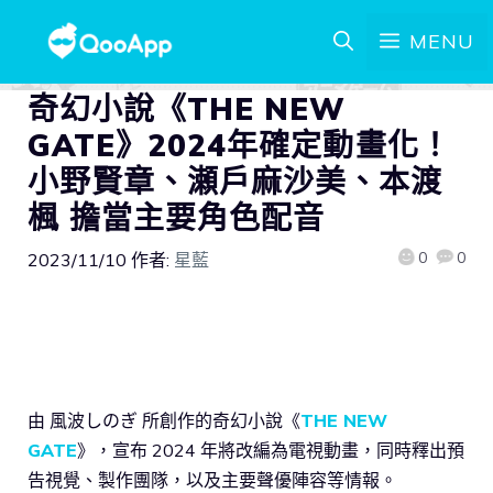
MENU
奇幻小說《THE NEW
GATE》2024年確定動畫化！
小野賢章、瀬戶麻沙美、本渡
楓 擔當主要角色配音
0
0
2023/11/10
作者:
星藍
由 風波しのぎ 所創作的奇幻小說《
THE NEW
GATE
》，宣布 2024 年將改編為電視動畫，同時釋出預
告視覺、製作團隊，以及主要聲優陣容等情報。