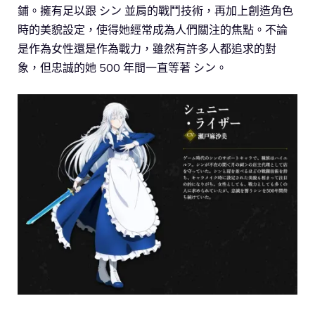
鋪。擁有足以跟 シン 並肩的戰鬥技術，再加上創造角色
時的美貌設定，使得她經常成為人們關注的焦點。不論
是作為女性還是作為戰力，雖然有許多人都追求的對
象，但忠誠的她 500 年間一直等著 シン。