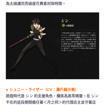
為太過講究而過度花費素材與時間。
●
シュニー・ライザー
（CV：
瀬戶麻沙美
）
遊戲時代是 シン 的支援角色，種族為高等精靈。在 シン
不在的這段期間擔任著＜月之祠＞的代理店主並守著店