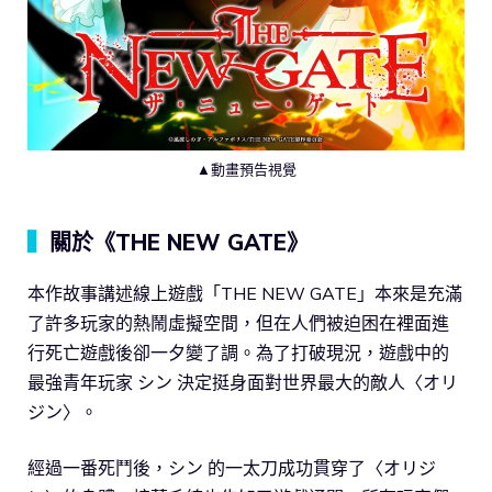
▲動畫預告視覺
▍
關於《THE NEW GATE》
本作故事講述線上遊戲「THE NEW GATE」本來是充滿
了許多玩家的熱鬧虛擬空間，但在人們被迫困在裡面進
行死亡遊戲後卻一夕變了調。為了打破現況，遊戲中的
最強青年玩家 シン 決定挺身面對世界最大的敵人〈オリ
ジン〉。
經過一番死鬥後，シン 的一太刀成功貫穿了〈オリジ