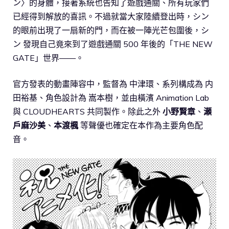
ン〉的身體，接著系統也告知了遊戲通關、所有玩家們
已經得到解放的喜訊。不過就當大家陸續登出時，シン
的眼前出現了一扇新的門，而在被一陣光芒包圍後，シ
ン 發現自己竟來到了遊戲通關 500 年後的「THE NEW
GATE」世界——。
官方發表的動畫陣容中，監督為 中津環、系列構成為 内
田裕基、角色設計為 嵩本樹，並由橫濱 Animation Lab
與 CLOUDHEARTS 共同製作。除此之外
小野賢章
、
瀬
戶麻沙美
、
本渡楓
等聲優也確定在本作為主要角色配
音。