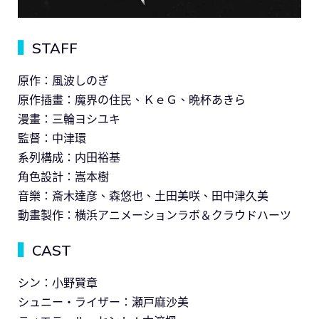
▍
STAFF
原作：風波しのぎ
原作插畫：魔界の住民、ＫｅＧ、晩杯あきら
漫畫：三輪ヨシユキ
監督：中津環
系列構成：内田裕基
角色設計：嵩本樹
音樂：斎木達彦、森悠也、土田美咲、田中津久美
動畫製作：横浜アニメーションラボ＆クラウドハーツ
▍
CAST
シン：小野賢章
シュニー・ライザー：瀬戸麻沙美