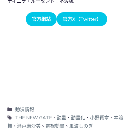
ティエラ・ルーセント：本渡楓
官方網站
官方X（Twitter）
動漫情報
THE NEW GATE
、
動畫
、
動畫化
、
小野賢章
、
本渡
楓
、
瀬戸麻沙美
、
電視動畫
、
風波しのぎ