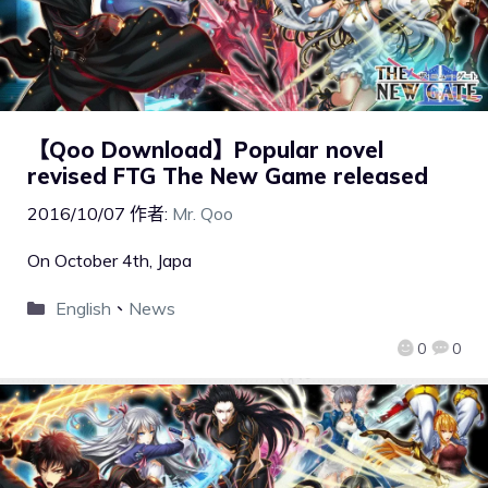
【Qoo Download】Popular novel
revised FTG The New Game released
2016/10/07
作者:
Mr. Qoo
On October 4th, Japa
English
、
News
0
0