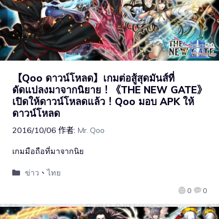
【Qoo ดาวน์โหลด】เกมต่อสู้สุดมันส์ที่
ดัดแปลงมาจากนิยาย！《THE NEW GATE》
เปิดให้ดาวน์โหลดแล้ว！Qoo มอบ APK ให้
ดาวน์โหลด
2016/10/06
作者:
Mr. Qoo
เกมมือถือที่มาจากนิย
ข่าว
、
ไทย
0
0