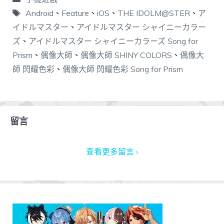
Android
、
Feature
、
iOS
、
THE IDOLM@STER
、
ア
イドルマスター
、
アイドルマスター シャイニーカラー
ズ
、
アイドルマスター シャイニーカラーズ Song for
Prism
、
偶像大師
、
偶像大師 SHINY COLORS
、
偶像大
師 閃耀色彩
、
偶像大師 閃耀色彩 Song for Prism
留言
查看更多留言 ›