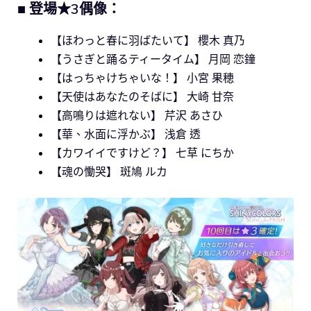
■ 登場★3偶像：
【ほわっと春に羽ばたいて】 櫻木 真乃
【うさぎと踊るティータイム】 月岡 恋鐘
【はっちゃけちゃいな！】 小宮 果穂
【天使はあなたのそばに】 大崎 甘奈
【高鳴りは遮れない】 芹沢 あさひ
【華、水面に浮かぶ】 浅倉 透
【カワイイですけど？】 七草 にちか
【魂の慟哭】 斑鳩 ルカ