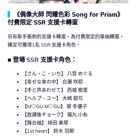
▍
《偶像大師 閃耀色彩 Song for Prism》
付費限定 SSR 支援卡轉蛋
另有新手衝刺的支援卡轉蛋，為付費限定的單抽轉蛋，
確定可獲得1名 SSR 支援卡角色。
■ 登場 SSR 支援卡角色：
【さん・こ・いち】 八宮 めぐる
【幸せな傘の中】 白瀬 咲耶
【手と声あわせて】 西城 樹里
【ヘルプ・ユー】 大崎 甜花
【M♡GU M♡GU】 黛 冬優子
【放課後チョーク】 福丸 小糸
【舞台袖】 緋田 美琴
【1st heart】 鈴木 羽那