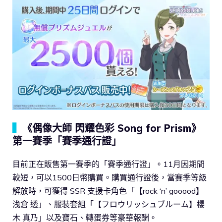
▍
《偶像大師 閃耀色彩 Song for Prism》
第一賽季「賽季通行證」
目前正在販售第一賽季的「賽季通行證」。11月因期間
較短，可以1500日幣購買。購買通行證後，當賽季等級
解放時，可獲得 SSR 支援卡角色「【rock ‘n’ gooood】
浅倉 透」、服裝套組「【フロウリッシュブルーム】櫻
木 真乃」以及寶石、轉蛋券等豪華報酬。