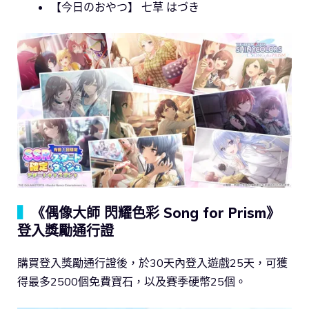
【今日のおやつ】 七草 はづき
▍
《偶像大師 閃耀色彩 Song for Prism》
登入獎勵通行證
購買登入獎勵通行證後，於30天內登入遊戲25天，可獲
得最多2500個免費寶石，以及賽季硬幣25個。