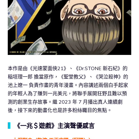
本作是由《光速蒙面俠21》、《Dr.STONE 新石紀》的
稲垣理一郎 擔當原作，《聖堂教父》、《哭泣殺神》的
池上遼一 負責作畫的青年漫畫。內容講述兩個白手起家
的年輕人為了賺到一兆美元，將聯手展開狂野且難以預
測的創業生存故事。繼 2023 年 7 月播出真人連續劇
後，接下來的動畫化也是許多粉絲矚目的焦點。
▍
《一兆＄遊戲》主演聲優感言