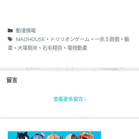
動漫情報
MADHOUSE
、
トリリオンゲーム
、
一兆＄遊戲
、
動
畫
、
大塚剛央
、
石毛翔弥
、
電視動畫
留言
查看更多留言 ›