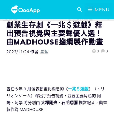
MENU
創業生存劇《一兆＄遊戲》釋
出預告視覺與主要聲優人選！
由MADHOUSE擔綱製作動畫
0
0
2023/11/24
作者:
星藍
曾在今年 9 月發表動畫化消息的《
一兆＄遊戲
》（トリ
リオンゲーム）釋出了預告視覺，並宣主要角色的 阿
陽、阿學 將分別由
大塚剛央、石毛翔彌
擔當配音，動畫
製作為 MADHOUSE。