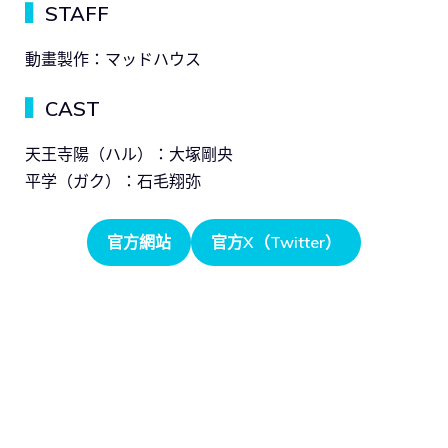
▍
STAFF
動畫製作：マッドハウス
▍
CAST
天王寺陽（ハル）：大塚剛央
平学（ガク）：石毛翔弥
官方網站
官方X（Twitter）