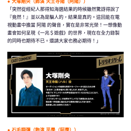
● 大塚剛央（飾演 天王寺陽（阿陽））
「突然從經紀人那得知海選結果的時候雖然驚訝得說了
『竟然！』並以為是騙人的，結果是真的。這回能在電
視動畫中擔當 阿陽 的聲音，實在是非常光榮！一想像動
畫會如何呈現《一兆＄遊戲》的世界，現在在全力錄製
的同時也期待不已。還請大家也務必期待！」
●
石毛翔彌
（飾演 平學（阿學））