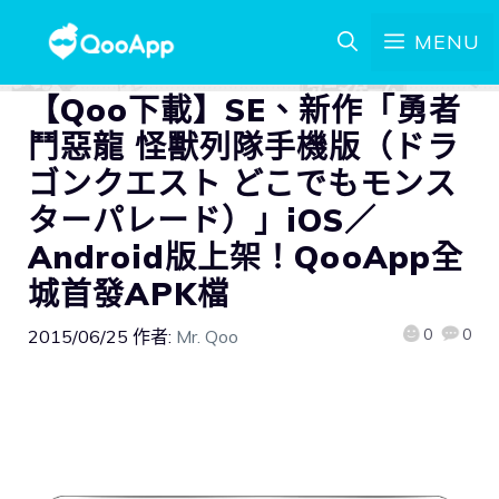
MENU
【Qoo下載】SE、新作「勇者
鬥惡龍 怪獸列隊手機版（ドラ
ゴンクエスト どこでもモンス
ターパレード）」iOS／
Android版上架！QooApp全
城首發APK檔
0
0
2015/06/25
作者:
Mr. Qoo