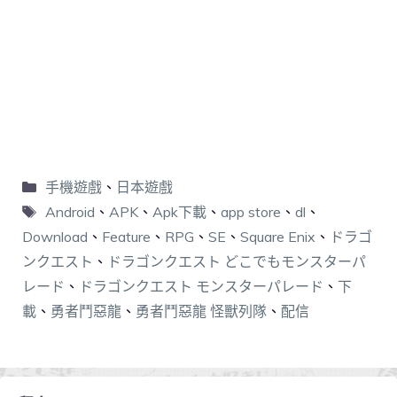
手機遊戲
、
日本遊戲
Android
、
APK
、
Apk下載
、
app store
、
dl
、
Download
、
Feature
、
RPG
、
SE
、
Square Enix
、
ドラゴ
ンクエスト
、
ドラゴンクエスト どこでもモンスターパ
レード
、
ドラゴンクエスト モンスターパレード
、
下
載
、
勇者鬥惡龍
、
勇者鬥惡龍 怪獸列隊
、
配信