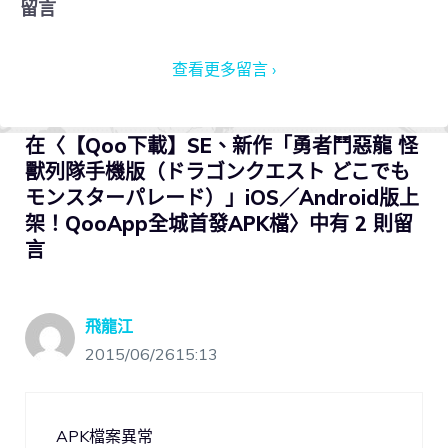
留言
查看更多留言 ›
在〈【Qoo下載】SE、新作「勇者鬥惡龍 怪
獸列隊手機版（ドラゴンクエスト どこでも
モンスターパレード）」iOS／Android版上
架！QooApp全城首發APK檔〉中有 2 則留
言
飛龍江
2015/06/2615:13
APK檔案異常