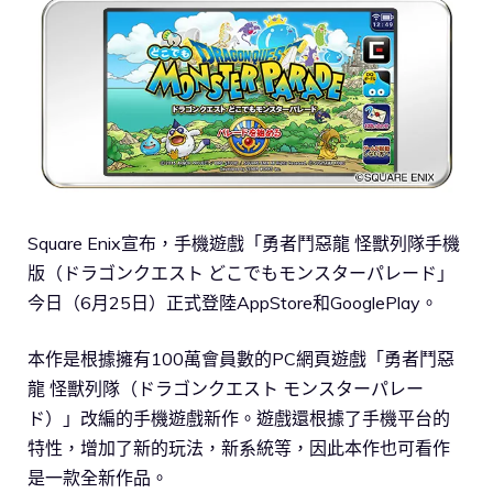
Square Enix宣布，手機遊戲「勇者鬥惡龍 怪獸列隊手機
版（ドラゴンクエスト どこでもモンスターパレード」
今日（6月25日）正式登陸AppStore和GooglePlay。
本作是根據擁有100萬會員數的PC網頁遊戲「勇者鬥惡
龍 怪獸列隊（ドラゴンクエスト モンスターパレー
ド）」改編的手機遊戲新作。遊戲還根據了手機平台的
特性，增加了新的玩法，新系統等，因此本作也可看作
是一款全新作品。