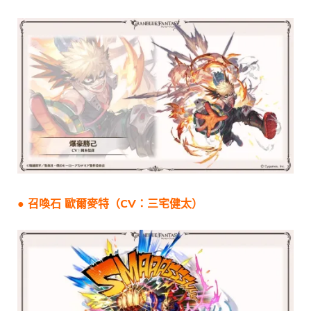
● 召喚石
歐爾麥特
（CV：三宅健太）