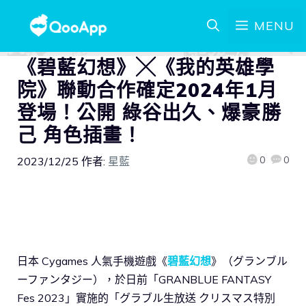
MENU
《碧藍幻想》╳《我的英雄學
院》聯動合作確定2024年1月
登場！公開 綠谷出久、爆豪勝
己 角色插畫！
0
0
2023/12/25
作者:
星藍
日本 Cygames 人氣手機遊戲《
碧藍幻想
》（グランブル
ーファンタジー），於日前「GRANBLUE FANTASY
Fes 2023」實施的「グラブル生放送 クリスマス特別