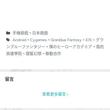
手機遊戲
、
日本遊戲
Android
、
Cygames
、
Granblue Fantasy
、
iOS
、
グラ
ンブルーファンタジー
、
僕のヒーローアカデミア
、
我的
英雄學院
、
碧藍幻想
、
聯動合作
留言
查看更多留言 ›