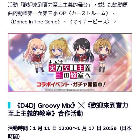
活動「歡迎來到實力至上主義的舞台」，並追加連動原
曲的動畫第一至第三季 OP〈カーストルーム〉、
〈Dance In The Game〉、〈マイナーピース〉。
▍
《D4DJ Groovy Mix》╳《歡迎來到實力
至上主義的教室》合作活動
活動時間：1 月 11 日 12:00～1 月 17 日 20:59（日本
時間）