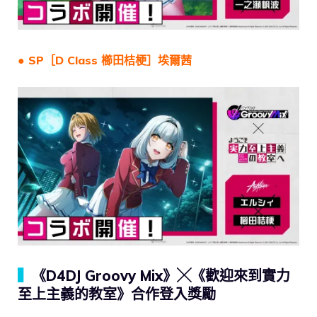
● SP［D Class 櫛田桔梗］埃爾茜
▍
《D4DJ Groovy Mix》╳《歡迎來到實力
至上主義的教室》合作登入獎勵