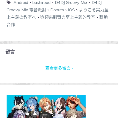
Android
、
bushiroad
、
D4DJ Groovy Mix
、
D4DJ
Groovy Mix 電音派對
、
Donuts
、
iOS
、
ようこそ実力至
上主義の教室へ
、
歡迎來到實力至上主義的教室
、
聯動
合作
留言
查看更多留言 ›