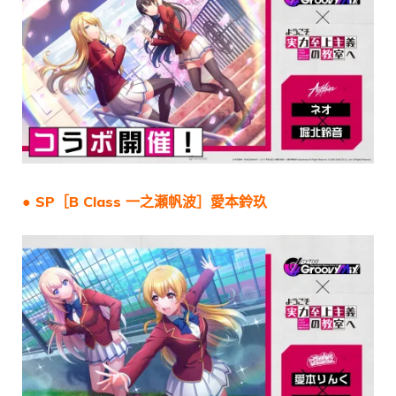
● SP［B Class 一之瀬帆波］愛本鈴玖