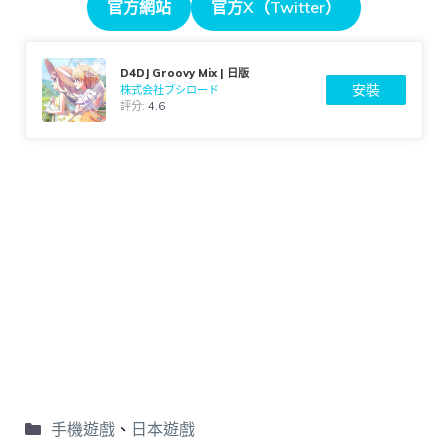
官方網站
官方X（Twitter）
D4DJ Groovy Mix | 日版
安裝
株式会社ブシロード
評分:
4.6
手機遊戲
、
日本遊戲