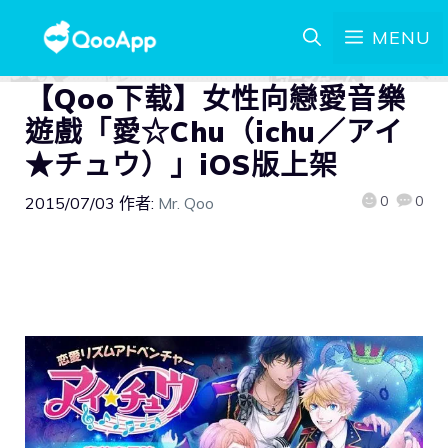
MENU
【Qoo下载】女性向戀愛音樂
遊戲「愛☆Chu（ichu／アイ
★チュウ）」iOS版上架
0
0
2015/07/03
作者:
Mr. Qoo