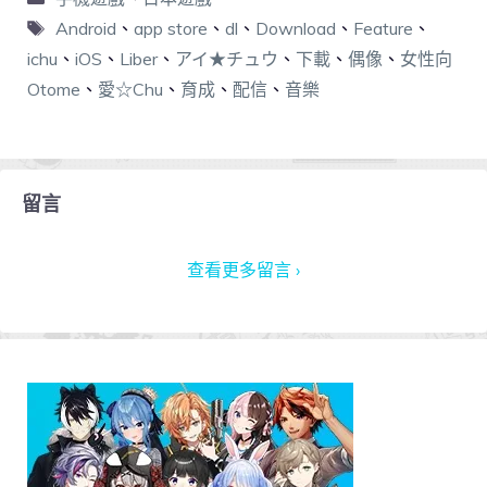
Android
、
app store
、
dl
、
Download
、
Feature
、
ichu
、
iOS
、
Liber
、
アイ★チュウ
、
下載
、
偶像
、
女性向
Otome
、
愛☆Chu
、
育成
、
配信
、
音樂
留言
查看更多留言 ›