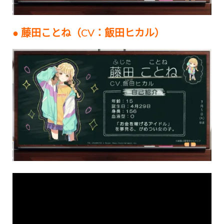
● 藤田ことね（CV：飯田ヒカル）