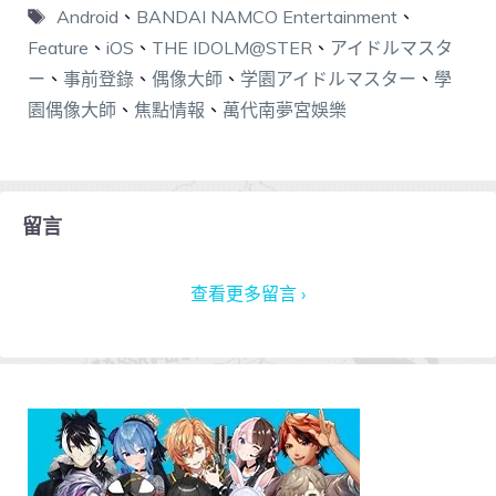
Android
、
BANDAI NAMCO Entertainment
、
Feature
、
iOS
、
THE IDOLM@STER
、
アイドルマスタ
ー
、
事前登錄
、
偶像大師
、
学園アイドルマスター
、
學
園偶像大師
、
焦點情報
、
萬代南夢宮娛樂
留言
查看更多留言 ›