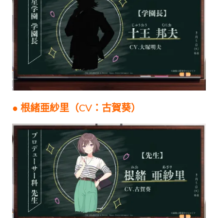
● 根緒亜紗里（CV：古賀葵）