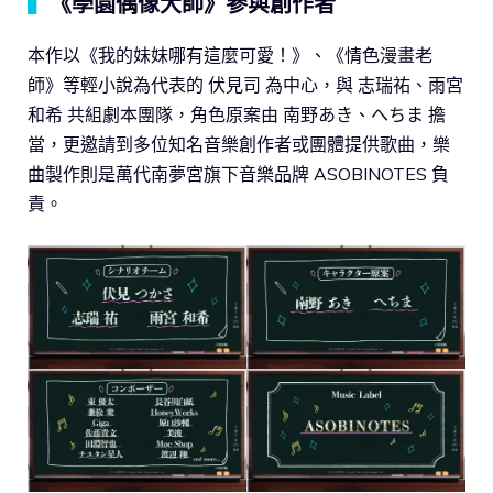
▍
《學園偶像大師》參與創作者
本作以《我的妹妹哪有這麼可愛！》、《情色漫畫老
師》等輕小說為代表的 伏見司 為中心，與 志瑞祐、雨宮
和希 共組劇本團隊，角色原案由 南野あき、へちま 擔
當，更邀請到多位知名音樂創作者或團體提供歌曲，樂
曲製作則是萬代南夢宮旗下音樂品牌 ASOBINOTES 負
責。