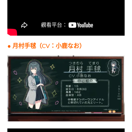
● 月村手毬（CV：小鹿なお）