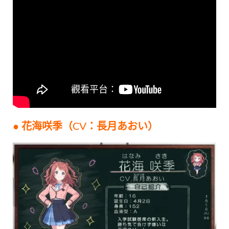
● 花海咲季（CV：長月あおい）