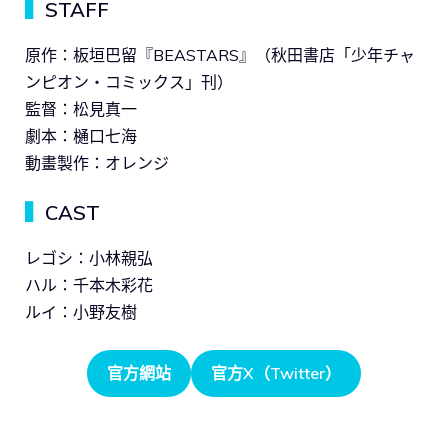
▍
STAFF
原作：板垣巴留『BEASTARS』（秋田書店「少年チャ
ンピオン・コミックス」刊）
監督：松見真一
劇本：樋口七海
動畫製作：オレンジ
▍
CAST
レゴシ：小林親弘
ハル：千本木彩花
ルイ：小野友樹
官方網站
官方X（Twitter）