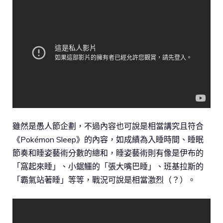
雖然是愚人節企劃，不過內容也可說是相當講究且符合
《Pokémon Sleep》的內容，如成績為入睡時間、睡眠
節奏和睡姿藝術分數的總和，睡姿藝術則有像是伊布的
「窩起來睡」、小鋸鱷的「張大嘴巴睡」、班基拉斯的
「霸氣站著睡」等等，戰況可說是相當激烈（？）。