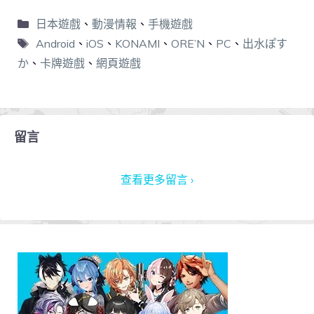
日本遊戲
、
動漫情報
、
手機遊戲
Android
、
iOS
、
KONAMI
、
ORE’N
、
PC
、
出水ぽす
か
、
卡牌遊戲
、
網頁遊戲
留言
查看更多留言 ›