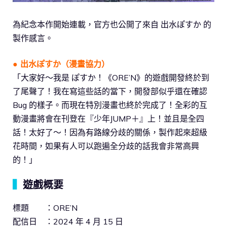
為紀念本作開始連載，官方也公開了來自 出水ぽすか 的
製作感言。
● 出水ぽすか（漫畫協力）
「大家好～我是 ぽすか！《ORE’N》的遊戲開發終於到
了尾聲了！我在寫這些話的當下，開發部似乎還在確認
Bug 的樣子。而現在特別漫畫也終於完成了！全彩的互
動漫畫將會在刊登在『少年JUMP＋』上！並且是全四
話！太好了～！因為有路線分歧的關係，製作起來超級
花時間，如果有人可以跑遍全分歧的話我會非常高興
的！」
▍
遊戲概要
標題 ：ORE’N
配信日 ：2024 年 4 月 15 日