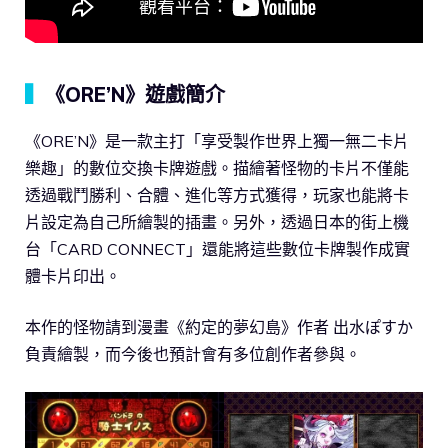
▍
《ORE’N》遊戲簡介
《ORE’N》是一款主打「享受製作世界上獨一無二卡片
樂趣」的數位交換卡牌遊戲。描繪著怪物的卡片不僅能
透過戰鬥勝利、合體、進化等方式獲得，玩家也能將卡
片設定為自己所繪製的插畫。另外，透過日本的街上機
台「CARD CONNECT」還能將這些數位卡牌製作成實
體卡片印出。
本作的怪物請到漫畫《約定的夢幻島》作者 出水ぽすか
負責繪製，而今後也預計會有多位創作者參與。