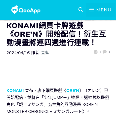
MENU
KONAMI網頁卡牌遊戲
《ORE’N》開始配信！衍生互
動漫畫將連四週進行連載！
0
0
2024/04/16
作者:
星藍
KONAMI
宣布，旗下網頁遊戲《
ORE’N
》（オレン）已
開始配信，並將在「少年JUMP＋」連續 4 週連載以遊戲
角色「戦士ミサンガ」為主角的互動漫畫《ORE’N
MONSTER CHRONICLE ミサンガルート》。