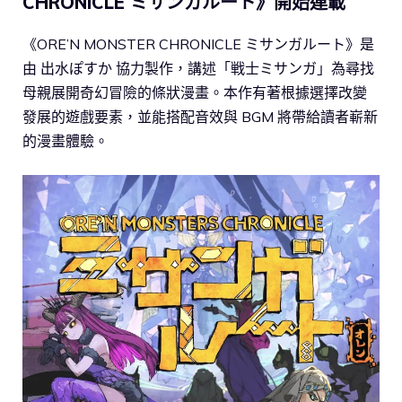
CHRONICLE ミサンガルート》開始連載
《ORE’N MONSTER CHRONICLE ミサンガルート》是
由 出水ぽすか 協力製作，講述「戦士ミサンガ」為尋找
母親展開奇幻冒險的條狀漫畫。本作有著根據選擇改變
發展的遊戲要素，並能搭配音效與 BGM 將帶給讀者嶄新
的漫畫體驗。