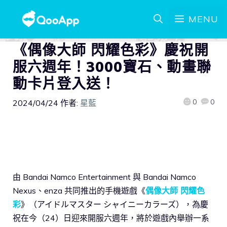
MENU
《偶像大師 閃耀色彩》慶祝開
服六週年！3000寶石、動畫聯
動卡片登入送！
0
0
2024/04/24
作者:
星藍
由 Bandai Namco Entertainment 與 Bandai Namco
Nexus、enza 共同推出的手機遊戲《
偶像大師 閃耀色
彩
》（アイドルマスター シャイニーカラーズ），為慶
祝在今（24）日迎來開服六週年，將於遊戲內舉辦一系