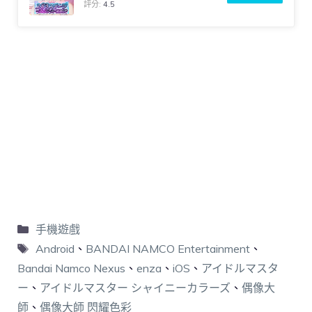
評分:
4.5
手機遊戲
Android
、
BANDAI NAMCO Entertainment
、
Bandai Namco Nexus
、
enza
、
iOS
、
アイドルマスタ
ー
、
アイドルマスター シャイニーカラーズ
、
偶像大
師
、
偶像大師 閃耀色彩