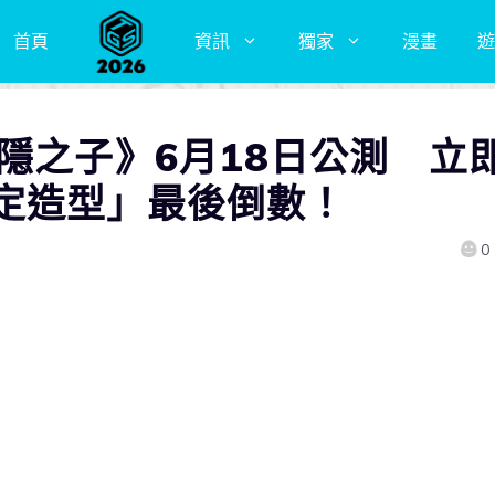
首頁
資訊
獨家
漫畫
遊
隱之子》6月18日公測 立
定造型」最後倒數！
0