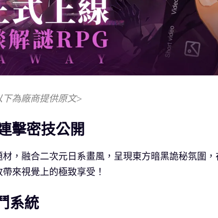
以下為廠商提供原文>
連擊密技公開
題材，融合二次元日系畫風，呈現東方暗黑詭秘氛圍，
放帶來視覺上的極致享受！
鬥系統