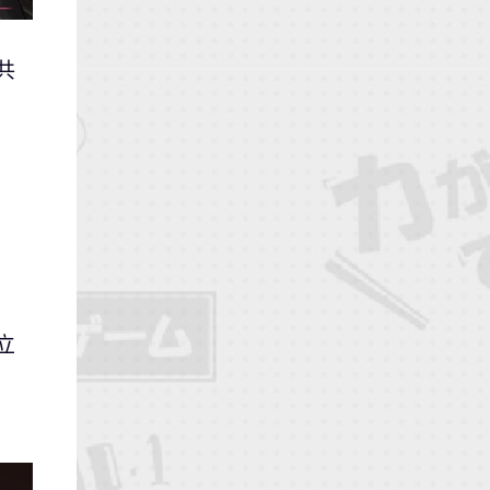
共
」
立