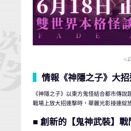
<
▍
情報《神隱之子》大招
《神隱之子》以東方鬼怪結合都市傳說
戰場上放大招連擊時，華麗光影接連綻
■ 創新的【鬼神武裝】戰