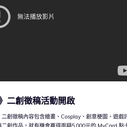
》二創徵稿活動開啟
創徵稿內容包含繪畫、Cosplay、創意梗圖、遊戲
作品，就有機會贏得面額5,000元的 MyCard 點