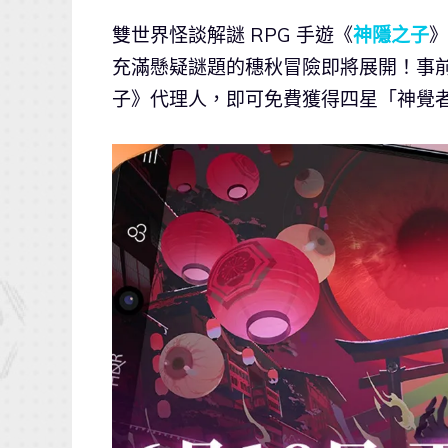
雙世界怪談解謎 RPG 手遊《
神隱之子
》
充滿懸疑謎題的穗秋冒險即將展開！事前
子》代理人，即可免費獲得四星「神覺者-諸羽