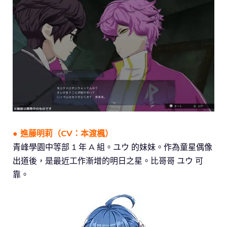
●
進藤明莉
（CV：本渡楓）
青峰學園中等部 1 年 A 組。ユウ 的妹妹。作為童星偶像
出道後，是最近工作漸增的明日之星。比哥哥 ユウ 可
靠。