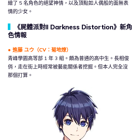
繪了 5 名角色的絕望神情，以及頂點如人偶般的面無表
情的少女。
▍
《屍體派對II Darkness Distortion》新角
色情報
● 進藤 ユウ（CV：菊地燎）
青峰學園高等部 1 年 3 組。頗為普通的高中生。長相俊
俏，走在街上時經常被藝能關係者挖掘。但本人完全沒
那個打算。