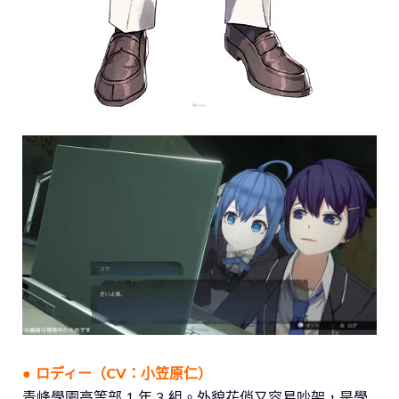
●
ロディー
（CV：小笠原仁）
青峰學園高等部 1 年 3 組。外貌花俏又容易吵架，是學