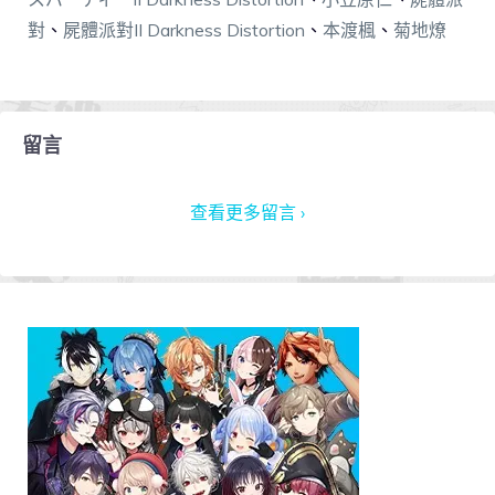
對
、
屍體派對II Darkness Distortion
、
本渡楓
、
菊地燎
留言
查看更多留言 ›