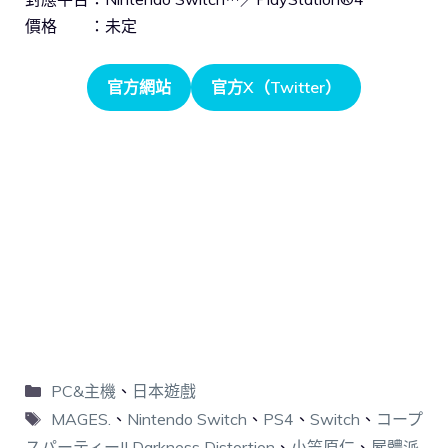
價格 ：未定
官方網站
官方X（Twitter）
PC&主機
、
日本遊戲
MAGES.
、
Nintendo Switch
、
PS4
、
Switch
、
コープ
スパーティーII Darkness Distortion
、
小笠原仁
、
屍體派