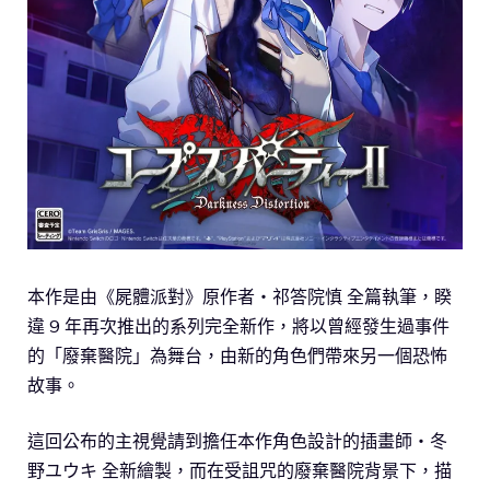
本作是由《屍體派對》原作者・祁答院慎 全篇執筆，睽
違 9 年再次推出的系列完全新作，將以曾經發生過事件
的「廢棄醫院」為舞台，由新的角色們帶來另一個恐怖
故事。
這回公布的主視覺請到擔任本作角色設計的插畫師・冬
野ユウキ 全新繪製，而在受詛咒的廢棄醫院背景下，描